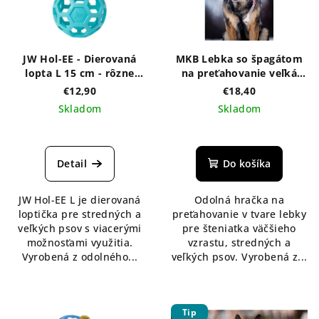
JW Hol-EE - Dierovaná
MKB Lebka so špagátom
lopta L 15 cm - rôzne
na preťahovanie veľká
farby
dutá Puppy - ružová
€12,90
€18,40
Skladom
Skladom
Detail
Do košíka
JW Hol-EE L je dierovaná
Odolná hračka na
loptička pre stredných a
preťahovanie v tvare lebky
veľkých psov s viacerými
pre šteniatka väčšieho
možnosťami využitia.
vzrastu, stredných a
Vyrobená z odolného...
veľkých psov. Vyrobená z...
Tip