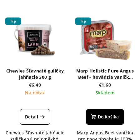
Tip
Tip
Chewies Šťavnaté guličky
Marp Holistic Pure Angus
jahňacie 300 g
Beef - hovädzia vanička
100g
€6,40
€1,60
Na dotaz
Skladom
Detail
Do košíka
Chewies Šťavnaté jahňacie
Marp Angus Beef vanička
guličky sú polomäkké,
pre psov obsahuje 100%