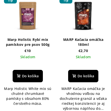
Tip
Tip
Marp Holistic Rybí mix
MARP Kačacia omáčka
pamlskov pre psov 500g
180ml
€10
€2,70
Skladom
Skladom
Priemerné
hodnotenie
produktu
Do košíka
Do košíka
je
5,0
Marp Holistic White mix sú
MARP Kačacia omáčka je
z
chutné chrumkavé
vhodnou voľbou na
5
pamlsky s obsahom 80%
dochutenie granúl a vďaka
hviezdičiek.
čerstvého mäsa.
riedkej konzistencii je aj
výbornou náplňou do...