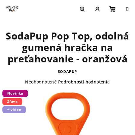
Prejsť
na
obsah
Nákupn
Hľadať
Prihlásenie
SodaPup Pop Top, odolná
košík
gumená hračka na
preťahovanie - oranžová
SODAPUP
Priemerné
Neohodnotené
Podrobnosti hodnotenia
hodnotenie
Novinka
produktu
je
Zľava
0,0
+ video
z
5
hviezdičiek.