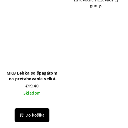
gumy.
MKB Lebka so špagátom
na preťahovanie veľká
dutá Magnum - čierna
€19,40
Skladom
Do košíka