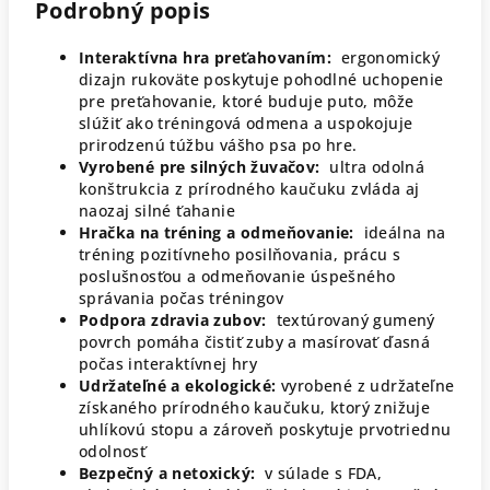
Podrobný popis
Interaktívna hra preťahovaním:
e
rgonomický
dizajn rukoväte poskytuje pohodlné uchopenie
pre preťahovanie, ktoré buduje puto, môže
slúžiť ako tréningová odmena a uspokojuje
prirodzenú túžbu vášho psa po hre.
Vyrobené pre silných žuvačov:
u
ltra odolná
konštrukcia z prírodného kaučuku zvláda aj
naozaj silné ťahanie
Hračka na tréning a odmeňovanie:
i
deálna na
tréning pozitívneho posilňovania, prácu s
poslušnosťou a odmeňovanie úspešného
správania počas tréningov
Podpora zdravia zubov:
t
extúrovaný gumený
povrch pomáha čistiť zuby a masírovať ďasná
počas interaktívnej hry
Udržateľné a ekologické:
v
yrobené z udržateľne
získaného prírodného kaučuku, ktorý znižuje
uhlíkovú stopu a zároveň poskytuje prvotriednu
odolnosť
Bezpečný a netoxický:
v súlade s FDA,