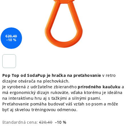
€20,40
–10 %
Pop Top od SodaPup
je hračka na preťahovanie
v retro
dizajne otvárača na plechovkách.
Je vyrobená z udržateľne zbieraného
prírodného kaučuku
a
má ergonomický dizajn rukoväte, vďaka ktorému je ideálna
na interaktívnu hru aj s ťažkými a silnými psami.
Preťahovanie pomáha budovať váš vzťah so psom a môže
byť aj skvelou tréningovou odmenou.
štandardná cena:
€20,40
–10 %