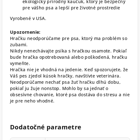
ekologický prírodný kaučuk, ktorý je bezpečný
pre vášho psa a lepší pre životné prostredie
Vyrobené v USA.
Upozornenie:
Hračku neodporúčame pre psa, ktorý ma problém so
zubami.
Nikdy nenechávajte psíka s hračkou osamote. Pokiaľ
bude hračka opotrebovaná alebo poškodená, hračku
vymeňte.
Hračka nie je vhodná na jedenie. Keď spozorujete, že
Váš pes zjedol kúsok hračky, navštívte veterinára.
Neodporúčame nechať psa žuť hračku dlhú dobu,
pokiaľ ju žuje nonstop. Mohlo by sa jednať o
obsesívne chovanie, ktoré psa dostáva do stresu a nie
je pre neho vhodné.
Dodatočné parametre