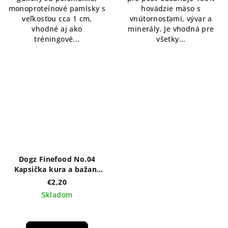
monoproteínové pamlsky s
hovädzie mäso s
veľkosťou cca 1 cm,
vnútornosťami, vývar a
vhodné aj ako
minerály. Je vhodná pre
tréningové...
všetky...
Dogz Finefood No.04
Kapsička kura a bažant
100g
€2,20
Skladom