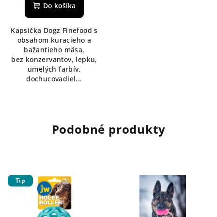
Do košíka
Kapsička Dogz Finefood s
obsahom kuracieho a
bažantieho mäsa,
bez konzervantov, lepku,
umelých farbív,
dochucovadiel...
Podobné produkty
Tip