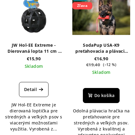
Zľava
JW Hol-EE Extreme -
SodaPup USA-K9
Dierovaná lopta 11 cm -
preťahovacia a plávacia
rôzne farby
hračka firecracker veľká
€15,90
€16,90
Original – červená
€19,40
(–12 %)
Skladom
Skladom
Detail
Do košíka
JW Hol-EE Extreme je
dierovaná loptička pre
Odolná plávacia hračka na
stredných a veľkých psov s
preťahovanie pre
viacerými možnosťami
stredných a veľkých psov.
využitia. Vyrobená z...
Vyrobená z kvalitnej a
zdravotne nezávadnej