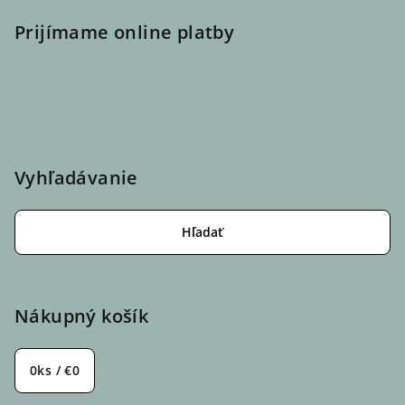
Prijímame online platby
Vyhľadávanie
Hľadať
Nákupný košík
0
ks /
€0