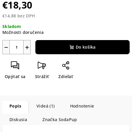
€18,30
€14,88 bez DPH
Jednotková
Skladom
cena:
Možnosti doručenia
−
+
Do košíka
Opýtať sa
Strážiť
Zdieľať
Popis
Videá (1)
Hodnotenie
Diskusia
Značka
SodaPup