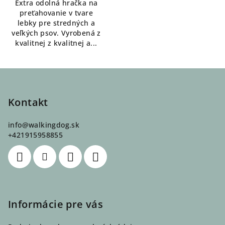
Extra odolná hračka na
preťahovanie v tvare
lebky pre stredných a
veľkých psov. Vyrobená z
kvalitnej z kvalitnej a...
Z
á
p
Kontakt
ä
info
@
walkingdog.sk
t
+421915958855
i
e
Informácie pre vás