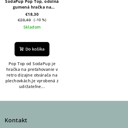
SodaPup Pop Top, odolná
gumená hračka na
preťahovanie - oranžová
€18,30
€20,40
(–10 %)
Skladom
Do košíka
Pop Top od SodaPup je
hračka na preťahovanie v
retro dizajne otvárača na
plechovkách.Je vyrobená z
udržateľne...
Z
á
p
Kontakt