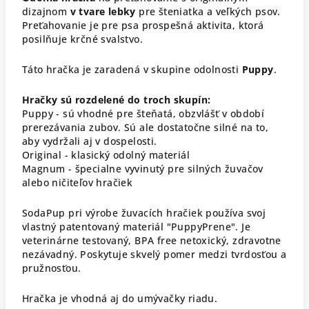
dizajnom
v tvare lebky
pre šteniatka a veľkých psov.
Preťahovanie je pre psa prospešná aktivita, ktorá
posilňuje krčné svalstvo.
Táto hračka je zaradená v skupine odolnosti
Puppy
.
Hračky sú rozdelené do troch skupín:
Puppy - sú vhodné pre šteňatá, obzvlášť v období
prerezávania zubov. Sú ale dostatočne silné na to,
aby vydržali aj v dospelosti.
Original - klasický odolný materiál
Magnum - špecialne vyvinutý pre silných žuvačov
alebo ničiteľov hračiek
SodaPup pri výrobe žuvacích hračiek používa svoj
vlastný patentovaný materiál "PuppyPrene". Je
veterinárne testovaný, BPA free netoxický, zdravotne
nezávadný. Poskytuje skvelý pomer medzi tvrdosťou a
pružnosťou.
Hračka je vhodná aj do umývačky riadu.