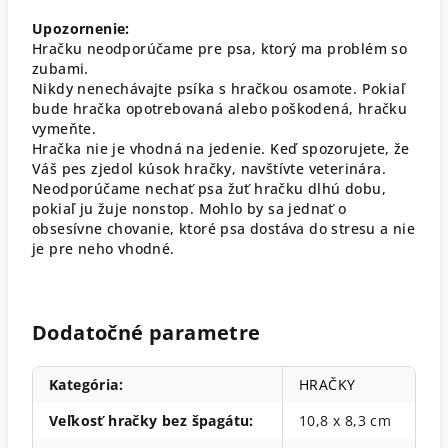
Upozornenie:
Hračku neodporúčame pre psa, ktorý ma problém so
zubami.
Nikdy nenechávajte psíka s hračkou osamote. Pokiaľ
bude hračka opotrebovaná alebo poškodená, hračku
vymeňte.
Hračka nie je vhodná na jedenie. Keď spozorujete, že
Váš pes zjedol kúsok hračky, navštívte veterinára.
Neodporúčame nechať psa žuť hračku dlhú dobu,
pokiaľ ju žuje nonstop. Mohlo by sa jednať o
obsesívne chovanie, ktoré psa dostáva do stresu a nie
je pre neho vhodné.
Dodatočné parametre
Kategória
:
HRAČKY
Veľkosť hračky bez špagátu
:
10,8 x 8,3 cm