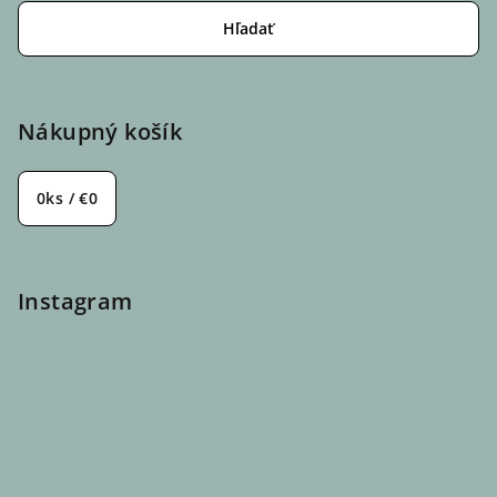
Hľadať
Nákupný košík
0
ks /
€0
Instagram