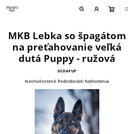
Prejsť
na
obsah
Nákupn
Hľadať
Prihlásenie
MKB Lebka so špagátom
košík
na preťahovanie veľká
dutá Puppy - ružová
SODAPUP
Priemerné
Neohodnotené
Podrobnosti hodnotenia
hodnotenie
produktu
je
0,0
z
5
hviezdičiek.