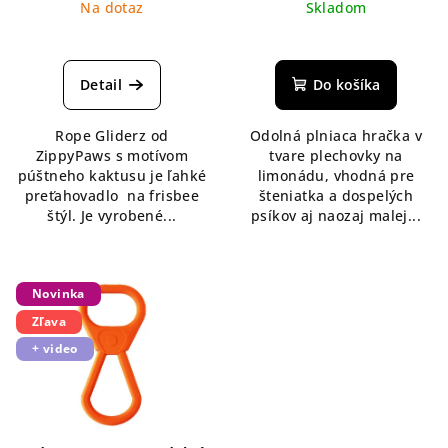
Na dotaz
Skladom
Detail
Do košíka
Rope Gliderz od
Odolná plniaca hračka v
ZippyPaws s motívom
tvare plechovky na
púštneho kaktusu je ľahké
limonádu, vhodná pre
preťahovadlo na frisbee
šteniatka a dospelých
štýl. Je vyrobené...
psíkov aj naozaj malej...
Novinka
Zľava
+ video