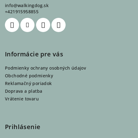
ä
info
@
walkingdog.sk
t
+421915958855
i
e
Informácie pre vás
Podmienky ochrany osobných údajov
Obchodné podmienky
Reklamačný poriadok
Doprava a platba
Vrátenie tovaru
Prihlásenie