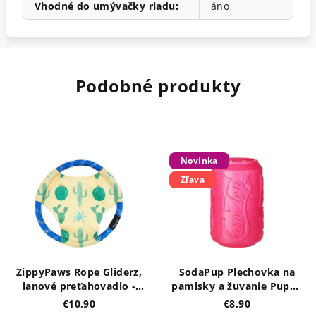
Vhodné do umývačky riadu
:
áno
Podobné produkty
Novinka
Zľava
ZippyPaws Rope Gliderz,
SodaPup Plechovka na
lanové preťahovadlo -
pamlsky a žuvanie Puppy
Kaktus
- ružová S
€10,90
€8,90