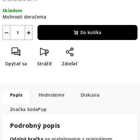
Jednotková
Skladom
cena:
Možnosti doručenia
−
+
Do košíka
Opýtať sa
Strážiť
Zdieľať
Popis
Hodnotenie
Diskusia
Značka
SodaPup
Podrobný popis
Odolná hračka
na preťahovanie s originálnym