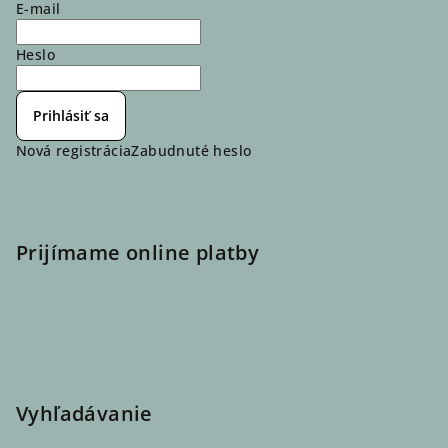
E-mail
Heslo
Prihlásiť sa
Nová registrácia
Zabudnuté heslo
Prijímame online platby
Vyhľadávanie