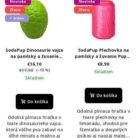
Novinka
Novinka
ý
o
Zľava
Zľava
p
d
+ video
i
u
s
k
p
t
r
o
SodaPup Dinosaurie vajce
SodaPup Plechovka na
o
v
na pamlsky a žuvanie
pamlsky a žuvanie Puppy
Original - zelené
- ružová S
d
€16,10
€8,90
€17,90
(–10 %)
Skladom
u
Skladom
k
t
Do košíka
o
Do košíka
v
Odolná plniaca hračka v
Odolná plniaca hračka v
tvare plechovky na
tvare dinosaurieho vajca,
limonádu, vhodná pre
ktorá vášho psa zabaví na
šteniatka a dospelých
dlhé minúty a možno aj
psíkov aj naozaj malej...