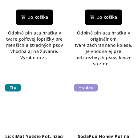
Do košíka
Do košíka
Odolná plniaca hračka v
Odolná plniaca hračka v
tvare golfovej loptičky pre
originálnom
menších a stredných psov
tvare záchranného kolesa.
vhodná aj na žuvanie.
Je vhodná ej pre
Vyrobená z...
netrpezlivých psov, keďže
sa z nej...
Tip
+ video
LickiMat Yoggie Pot, lízací
SodaPup Honey Pot na