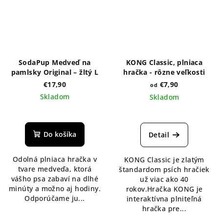
SodaPup Medveď na
KONG Classic, plniaca
pamlsky Original – žltý L
hračka - rôzne veľkosti
€17,90
€7,90
od
Skladom
Skladom
Do košíka
Detail
Odolná plniaca hračka v
KONG Classic je zlatým
tvare medveďa, ktorá
štandardom psích hračiek
vášho psa zabaví na dlhé
už viac ako 40
minúty a možno aj hodiny.
rokov.Hračka KONG je
Odporúčame ju...
interaktívna plniteľná
hračka pre...