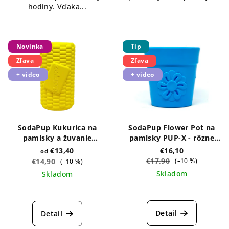
hodiny. Vďaka...
Novinka
Tip
Zľava
Zľava
+ video
+ video
SodaPup Kukurica na
SodaPup Flower Pot na
pamlsky a žuvanie
pamlsky PUP-X - rôzne
Original - rôzne veľkosti
farby
€13,40
€16,10
od
€17,90
€14,90
(–10 %)
(–10 %)
Skladom
Skladom
Detail
Detail