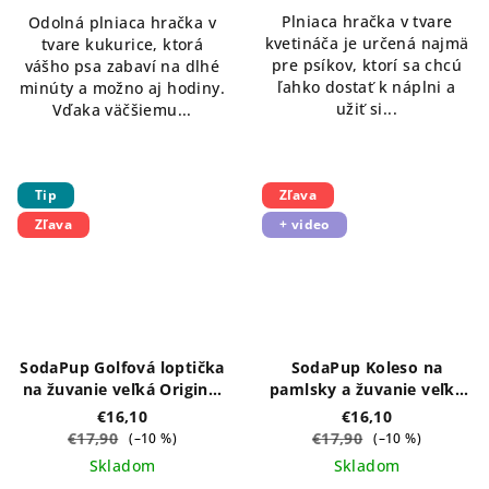
Plniaca hračka v tvare
Odolná plniaca hračka v
kvetináča je určená najmä
tvare kukurice, ktorá
pre psíkov, ktorí sa chcú
vášho psa zabaví na dlhé
ľahko dostať k náplni a
minúty a možno aj hodiny.
užiť si...
Vďaka väčšiemu...
Tip
Zľava
Zľava
+ video
SodaPup Golfová loptička
SodaPup Koleso na
na žuvanie veľká Original
pamlsky a žuvanie veľké
– biela
Original – červené
€16,10
€16,10
€17,90
€17,90
(–10 %)
(–10 %)
Skladom
Skladom