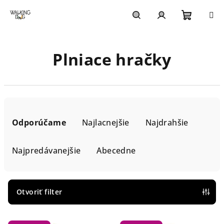
Prejsť
na
obsah
Nákupn
Hľadať
Prihlásenie
Plniace hračky
košík
R
a
Odporúčame
Najlacnejšie
Najdrahšie
d
e
Najpredávanejšie
Abecedne
n
i
e
Otvoriť filter
p
V
r