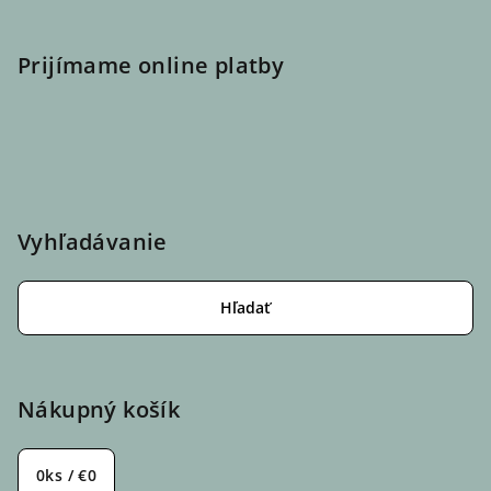
Prijímame online platby
Vyhľadávanie
Hľadať
Nákupný košík
0
ks /
€0