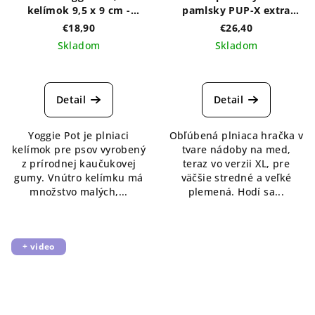
kelímok 9,5 x 9 cm -
pamlsky PUP-X extra
rôzne farby
veľký - rôzne farby
€18,90
€26,40
Skladom
Skladom
Detail
Detail
Yoggie Pot je plniaci
Obľúbená plniaca hračka v
kelímok pre psov vyrobený
tvare nádoby na med,
z prírodnej kaučukovej
teraz vo verzii XL, pre
gumy. Vnútro kelímku má
väčšie stredné a veľké
množstvo malých,...
plemená. Hodí sa...
+ video