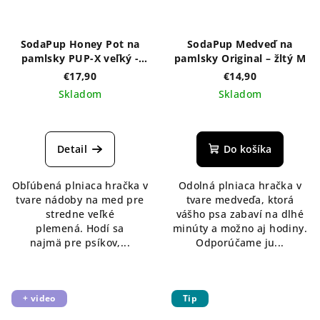
SodaPup Honey Pot na
SodaPup Medveď na
pamlsky PUP-X veľký -
pamlsky Original – žltý M
rôzne farby
€17,90
€14,90
Skladom
Skladom
Priemerné
hodnotenie
produktu
Detail
Do košíka
je
5,0
Obľúbená plniaca hračka v
Odolná plniaca hračka v
z
tvare nádoby na med pre
tvare medveďa, ktorá
5
stredne veľké
vášho psa zabaví na dlhé
hviezdičiek.
plemená. Hodí sa
minúty a možno aj hodiny.
najmä pre psíkov,...
Odporúčame ju...
+ video
Tip