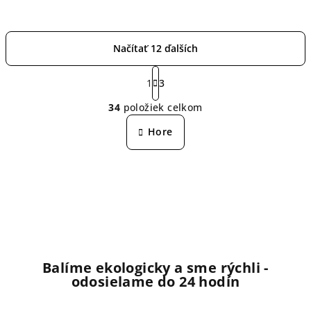
Načítať 12 ďalších
S
t
1
3
O
r
34
položiek celkom
á
v
n
l
Hore
k
á
o
d
v
a
a
n
c
i
i
e
e
p
r
Balíme ekologicky a sme rýchli -
v
odosielame do 24 hodín
k
y