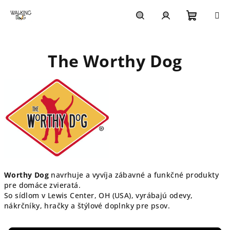
Prejsť
na
obsah
Nákupn
Hľadať
Prihlásenie
The Worthy Dog
košík
Worthy Dog
navrhuje a vyvíja zábavné a funkčné produkty
pre domáce zvieratá.
So sídlom v Lewis Center, OH (USA), vyrábajú odevy,
nákrčníky, hračky a štýlové doplnky pre psov.