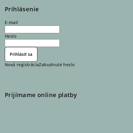
Prihlásenie
E-mail
Heslo
Prihlásiť sa
Nová registrácia
Zabudnuté heslo
Prijímame online platby