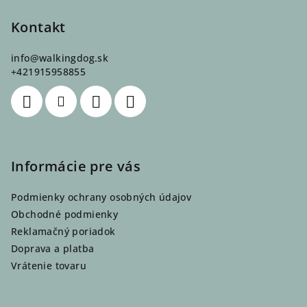
á
á
p
Kontakt
d
a
ä
c
info
@
walkingdog.sk
t
+421915958855
i
i
e
e
p
r
v
k
Informácie pre vás
y
v
Podmienky ochrany osobných údajov
ý
p
Obchodné podmienky
i
Reklamačný poriadok
s
Doprava a platba
u
Vrátenie tovaru