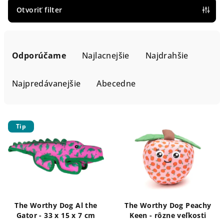
Otvoriť filter
R
a
Odporúčame
Najlacnejšie
Najdrahšie
d
e
Najpredávanejšie
Abecedne
n
i
V
e
Tip
ý
p
p
r
i
o
s
d
p
u
r
k
The Worthy Dog Al the
The Worthy Dog Peachy
o
Gator - 33 x 15 x 7 cm
Keen - rôzne veľkosti
t