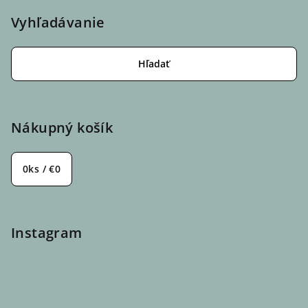
Vyhľadávanie
Hľadať
Nákupný košík
0
ks /
€0
Instagram