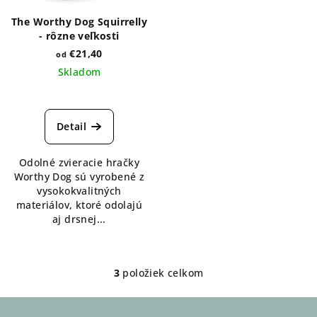
The Worthy Dog Squirrelly
- rôzne veľkosti
€21,40
od
Skladom
Detail
Odolné zvieracie hračky
Worthy Dog sú vyrobené z
vysokokvalitných
materiálov, ktoré odolajú
aj drsnej...
3
položiek celkom
O
v
Z
l