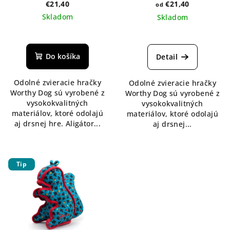
d
€21,40
€21,40
od
o
Skladom
Skladom
u
v
k
t
Do košíka
Detail
o
v
Odolné zvieracie hračky
Odolné zvieracie hračky
Worthy Dog sú vyrobené z
Worthy Dog sú vyrobené z
vysokokvalitných
vysokokvalitných
materiálov, ktoré odolajú
materiálov, ktoré odolajú
aj drsnej hre. Aligátor...
aj drsnej...
Tip