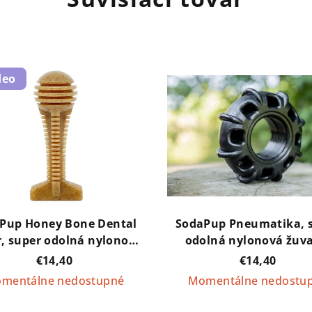
deo
Pup Honey Bone Dental
SodaPup Pneumatika, 
, super odolná nylonová
odolná nylonová žuva
vacia hračka - hnedá
hračka pre psov - čie
€14,40
€14,40
mentálne nedostupné
Momentálne nedostu