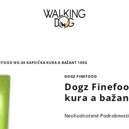
EFOOD NO.04 KAPSIČKA KURA A BAŽANT 100G
DOGZ FINEFOOD
Dogz Finefoo
kura a bažan
Priemerné
Neohodnotené
Podrobnosti
hodnotenie