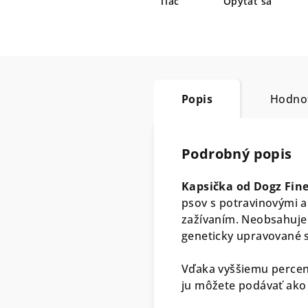
Tlač
Opýtať sa
Popis
Hodno
Podrobný popis
Kapsička od Dogz Fin
psov s potravinovými al
zažívaním. Neobsahuje 
geneticky upravované 
Vďaka vyššiemu percent
ju môžete podávať ako