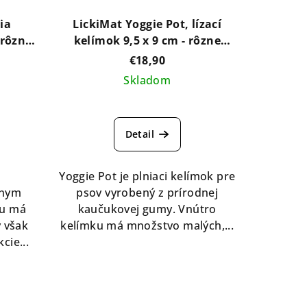
ia
LickiMat Yoggie Pot, lízací
 rôzne
kelímok 9,5 x 9 cm - rôzne
farby
€18,90
Skladom
Detail
Yoggie Pot je plniaci kelímok pre
snym
psov vyrobený z prírodnej
tu má
kaučukovej gumy. Vnútro
ý však
kelímku má množstvo malých,...
cie...