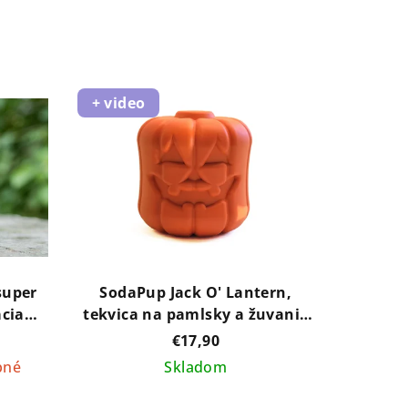
+ video
super
SodaPup Jack O' Lantern,
cia
tekvica na pamlsky a žuvanie
rna
Original - oranžová
€17,90
pné
Skladom