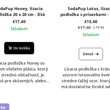
daPup Honey, lízacia
SodaPup Lotus, lízac
ložka 20 x 20 cm - žltá
podložka s prísavkami -
farby
€17,40
€15,60
€17,40
(–10 %)
Skladom
Skladom
Do košíka
Detail
acia podložka Honey so
om včelieho plástu, ktorý
Lízacia podložka s krá
 strednú obtiažnosť, je
vzorom lotosového kve
á pre skúsených, alebo...
stredne ťažký vzor, ktor
má dostatočne široké sek
deo