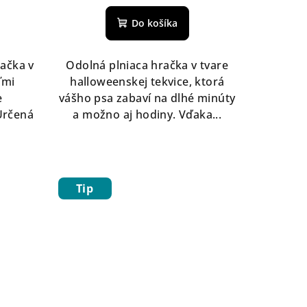
Do košíka
ačka v
Odolná plniaca hračka v tvare
ľmi
halloweenskej tekvice, ktorá
e
vášho psa zabaví na dlhé minúty
Určená
a možno aj hodiny. Vďaka...
Tip