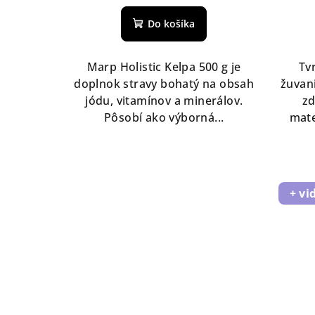
Do košíka
Marp Holistic Kelpa 500 g je
Tv
doplnok stravy bohatý na obsah
žuvan
jódu, vitamínov a minerálov.
z
Pôsobí ako výborná...
mate
+ vi