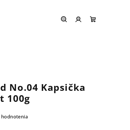
Hľadať
Prihlásenie
Nákupný
košík
d No.04 Kapsička
t 100g
 hodnotenia