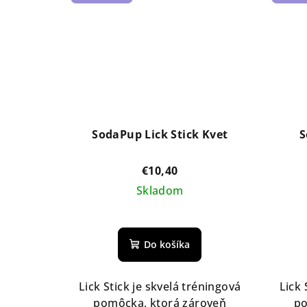
SodaPup Lick Stick Kvet
S
€10,40
Skladom
Do košíka
Lick Stick je skvelá tréningová
Lick 
pomôcka, ktorá zároveň
po