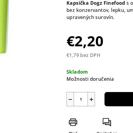
produktu
Kapsička Dogz Finefood
s 
je
bez
konzervantov, lepku, um
0,0
upravených surovín.
z
5
€2,20
hviezdičiek.
€1,79 bez DPH
Jednotková
cena:
Skladom
Možnosti doručenia
−
+