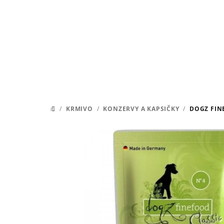
Prejsť
na
obsah
/
KRMIVO
/
KONZERVY A KAPSIČKY
/
DOGZ FIN
DOMOV