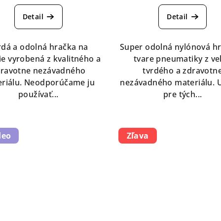
Detail
Detail
rdá a odolná hračka na
Super odolná nylónová hr
ie vyrobená z kvalitného a
tvare pneumatiky z ve
dravotne nezávadného
tvrdého a zdravotn
riálu. Neodporúčame ju
nezávadného materiálu. 
používať...
pre tých...
deo
Zľava