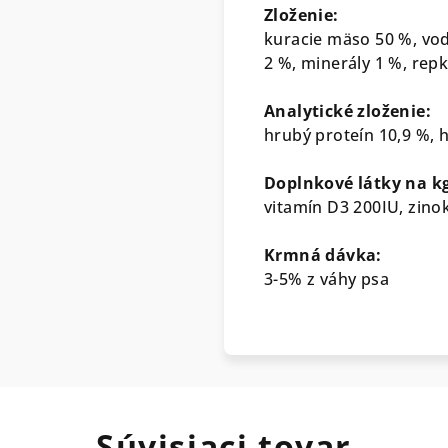
Zloženie:
kuracie mäso 50 %, vod
2 %, minerály 1 %, repk
Analytické zloženie:
hrubý proteín 10,9 %, h
Doplnkové látky na k
vitamín D3 200IU, zin
Krmná dávka:
3-5% z váhy psa
Súvisiaci tovar