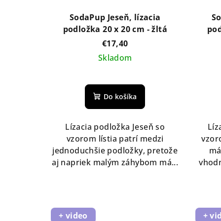
SodaPup Jeseň, lízacia
So
podložka 20 x 20 cm - žltá
pod
€17,40
Skladom
Do košíka
Lízacia podložka Jeseň so
Líz
vzorom lístia patrí medzi
vzor
jednoduchšie podložky, pretože
má
aj napriek malým záhybom má...
vhodn
+ video
+ vi