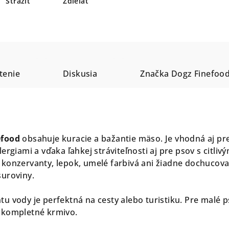
Strážiť
Zdieľať
tenie
Diskusia
Značka
Dogz Finefoo
efood
obsahuje kuracie a bažantie mäso. Je vhodná aj pr
ergiami a vďaka ľahkej stráviteľnosti aj pre psov s citliv
konzervanty, lepok, umelé farbivá ani žiadne dochucova
suroviny.
u vody je perfektná na cesty alebo turistiku. Pre malé p
 kompletné krmivo.