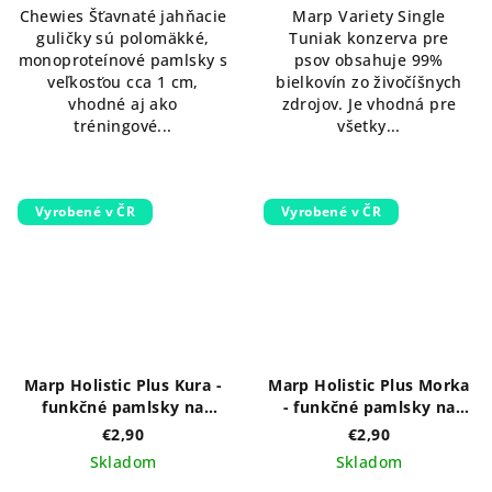
Chewies Šťavnaté jahňacie
Marp Variety Single
guličky sú polomäkké,
Tuniak konzerva pre
monoproteínové pamlsky s
psov obsahuje 99%
veľkosťou cca 1 cm,
bielkovín zo živočíšnych
vhodné aj ako
zdrojov. Je vhodná pre
tréningové...
všetky...
Vyrobené v ČR
Vyrobené v ČR
Marp Holistic Plus Kura -
Marp Holistic Plus Morka
funkčné pamlsky na
- funkčné pamlsky na
podporu detoxu
podporu imunity pre psov
€2,90
€2,90
organizmu pre psov 80g
80g
Skladom
Skladom