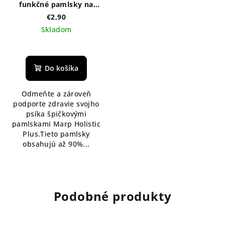
funkčné pamlsky na
podporu mobility pre
€2,90
psov 80g
Skladom
Do košíka
Odmeňte a zároveň
podporte zdravie svojho
psíka špičkovými
pamlskami Marp Holistic
Plus.Tieto pamlsky
obsahujú až 90%...
Podobné produkty