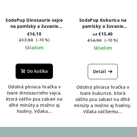
SodaPup Dinosaurie vajce
SodaPup Kukurica na
na pamlsky a žuvanie
pamlsky a žuvanie
Original - zelené
Original - rôzne veľkosti
€16,10
€13,40
od
€17,90
(–10 %)
€14,90
(–10 %)
Skladom
Skladom
Do košíka
Detail
Odolná plniaca hračka v
Odolná plniaca hračka v
tvare dinosaurieho vajca,
tvare kukurice, ktorá
ktorá vášho psa zabaví na
vášho psa zabaví na dlhé
dlhé minúty a možno aj
minúty a možno aj hodiny.
hodiny. Vďaka...
Vďaka väčšiemu...
Z