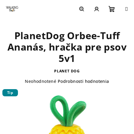
Prejsť
na
obsah
Nákupn
Hľadať
Prihlásenie
PlanetDog Orbee-Tuff
košík
Ananás, hračka pre psov
5v1
PLANET DOG
Priemerné
Neohodnotené
Podrobnosti hodnotenia
hodnotenie
Tip
produktu
je
0,0
z
5
hviezdičiek.