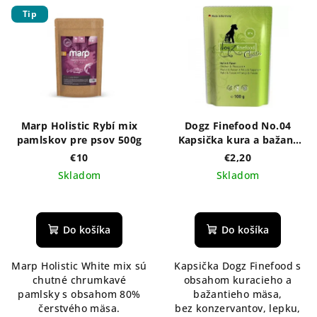
Tip
Marp Holistic Rybí mix
Dogz Finefood No.04
pamlskov pre psov 500g
Kapsička kura a bažant
100g
€10
€2,20
Skladom
Skladom
Do košíka
Do košíka
Marp Holistic White mix sú
Kapsička Dogz Finefood s
chutné chrumkavé
obsahom kuracieho a
pamlsky s obsahom 80%
bažantieho mäsa,
čerstvého mäsa.
bez konzervantov, lepku,