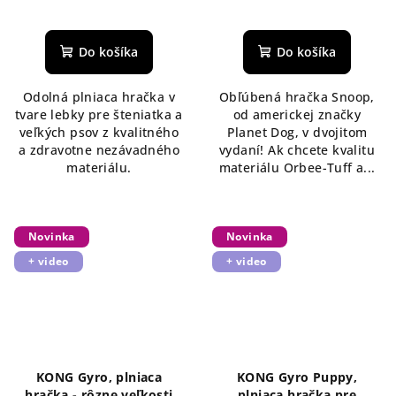
Do košíka
Do košíka
Odolná plniaca hračka v
Obľúbená hračka Snoop,
tvare lebky pre šteniatka a
od americkej značky
veľkých psov z kvalitného
Planet Dog, v dvojitom
a zdravotne nezávadného
vydaní! Ak chcete kvalitu
materiálu.
materiálu Orbee-Tuff a...
Novinka
Novinka
+ video
+ video
KONG Gyro, plniaca
KONG Gyro Puppy,
hračka - rôzne veľkosti
plniaca hračka pre