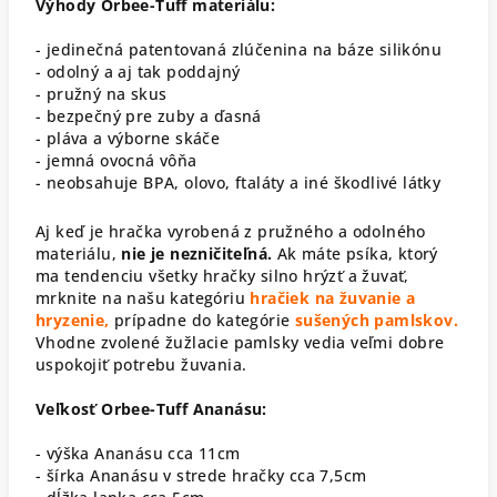
Výhody Orbee-Tuff materiálu:
- jedinečná patentovaná zlúčenina na báze silikónu
- odolný a aj tak poddajný
- pružný na skus
- bezpečný pre zuby a ďasná
- pláva a výborne skáče
- jemná ovocná vôňa
- neobsahuje BPA, olovo, ftaláty a iné škodlivé látky
Aj keď je hračka vyrobená z pružného a odolného
materiálu,
nie je nezničiteľná.
Ak máte psíka, ktorý
ma tendenciu všetky hračky silno hrýzť a žuvať,
mrknite na našu kategóriu
hračiek na žuvanie a
hryzenie,
prípadne do kategórie
sušených pamlskov.
Vhodne zvolené žužlacie pamlsky vedia veľmi dobre
uspokojiť potrebu žuvania.
Veľkosť Orbee-Tuff Ananásu:
- výška Ananásu cca 11cm
- šírka Ananásu v strede hračky cca 7,5cm