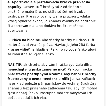
4. Aportovacia a preťahovacia hračka pre väčšie
papuľky.
Orbee-Tuff hračky sú z odolného a
pružného materiálu, no stále sú šetrné k zubom
vášho psa. Pre svoj oválny tvar a pružnosť, vďaka
ktorej výborne skáče, je Ananás vhodný na hádzanie
či aportovanie a lano dodáva hračke možnosť
aportovania.
5. Pláva na hladine.
Ako všetky hračky z Orbee-Tuff
materiálu, aj Ananás pláva. Naviac je jeho žltá farba
krásne vidieť na hladine. Psík ho vo vode ľahko uloví
za robustné zdvojené lanko.
NÁŠ TIP:
ak chcete, aby vám hračka vydržala dlho,
nenechajte ju psíka zámerne ničiť.
Psíkovi hračku
predstavte postupnými krokmi,
aby nebol z hračky
frustrovaný a nemal tendenciu ničiť ju.
Na začiatok
napríklad položte pár pamlskov do vrchnej štruktúry
ananásu bez prílišného zatlačenia tak, aby ich mohol
zjesť naozaj ľahko. Postupne môžete navyšovať ich
počet a zatlačiť ich viac.