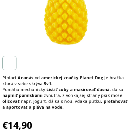
Plniaci
Ananás
od
americkej značky Planet Dog
je hračka,
ktorá v sebe skrýva
5v1.
Pomáha mechanicky
čistiť zuby a masírovať ďasná,
dá sa
naplniť pamlskami
zvnútra, z vonkajšej strany psík môže
olizovať
napr. jogurt, dá sa s ňou, vďaka pútku,
preťahovať
a aportovať
a
pláva na vode.
€14,90