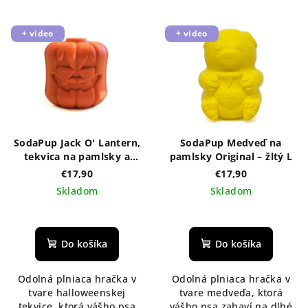
+ video
+ video
SodaPup Jack O' Lantern,
SodaPup Medveď na
tekvica na pamlsky a
pamlsky Original – žltý L
žuvanie Original -
€17,90
€17,90
oranžová
Skladom
Skladom
Do košíka
Do košíka
Odolná plniaca hračka v
Odolná plniaca hračka v
tvare halloweenskej
tvare medveďa, ktorá
tekvice, ktorá vášho psa
vášho psa zabaví na dlhé