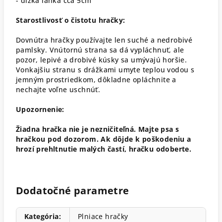
- dĺžka lanka cca 5cm
Starostlivosť o čistotu hračky:
Dovnútra hračky používajte len suché a nedrobivé
pamlsky. Vnútornú strana sa dá vypláchnuť, ale
pozor, lepivé a drobivé kúsky sa umývajú horšie.
Vonkajšiu stranu s drážkami umyte teplou vodou s
jemným prostriedkom, dôkladne opláchnite a
nechajte voľne uschnúť.
Upozornenie:
Žiadna hračka nie je nezničiteľná. Majte psa s
hračkou pod dozorom. Ak dôjde k poškodeniu a
hrozí prehltnutie malých častí, hračku odoberte.
Dodatočné parametre
Kategória
:
Plniace hračky