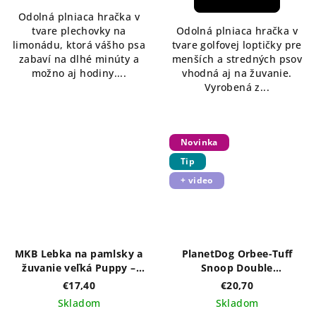
5,0
Odolná plniaca hračka v
z
tvare plechovky na
Odolná plniaca hračka v
5
limonádu, ktorá vášho psa
tvare golfovej loptičky pre
hviezdičiek.
zabaví na dlhé minúty a
menších a stredných psov
možno aj hodiny....
vhodná aj na žuvanie.
Vyrobená z...
Novinka
Tip
+ video
MKB Lebka na pamlsky a
PlanetDog Orbee-Tuff
žuvanie veľká Puppy –
Snoop Double
ružová
interaktívna plniaca
€17,40
€20,70
hračka
Skladom
Skladom