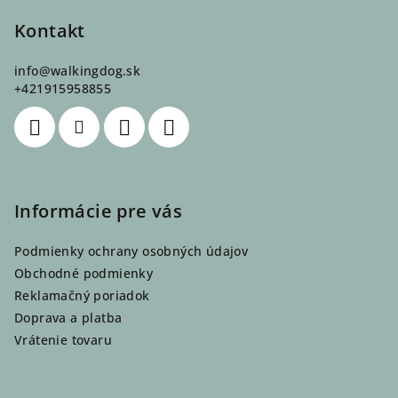
á
p
Kontakt
ä
info
@
walkingdog.sk
t
+421915958855
i
e
Informácie pre vás
Podmienky ochrany osobných údajov
Obchodné podmienky
Reklamačný poriadok
Doprava a platba
Vrátenie tovaru