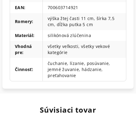
EAN
:
700603714921
výška žtej časti 11 cm, šírka 7,5
Romery
:
cm, dĺžka putka 5 cm
Materiál
:
silikónová zlúčenina
Vhodná
všetky veľkosti, všetky vekové
pre
:
kategórie
čuchanie, lízanie, posúvanie,
Činnosť
:
jemné žuvanie, hádzanie,
preťahovanie
Súvisiaci tovar