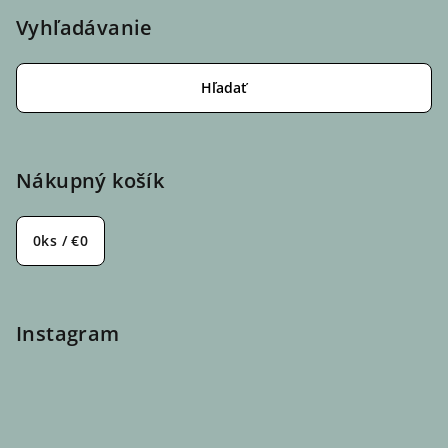
Vyhľadávanie
Hľadať
Nákupný košík
0
ks /
€0
Instagram