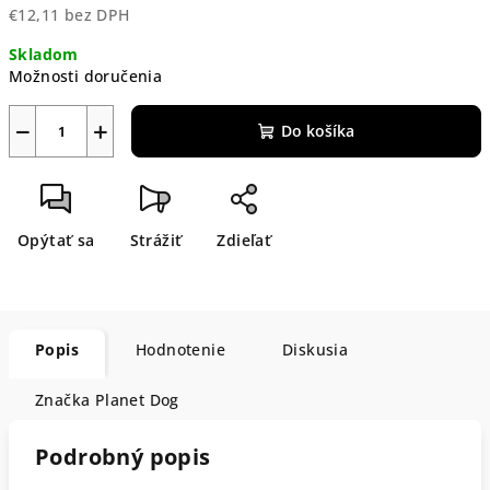
€12,11 bez DPH
Jednotková
Skladom
cena:
Možnosti doručenia
−
+
Do košíka
Opýtať sa
Strážiť
Zdieľať
Popis
Hodnotenie
Diskusia
Značka
Planet Dog
Podrobný popis