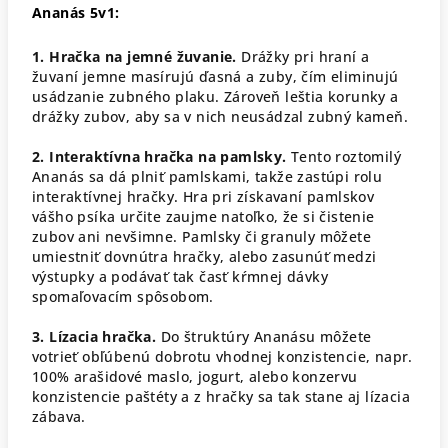
Ananás 5v1:
1. Hračka na jemné žuvanie.
Drážky pri hraní a
žuvaní jemne masírujú ďasná a zuby, čím eliminujú
usádzanie zubného plaku. Zároveň leštia korunky a
drážky zubov, aby sa v nich neusádzal zubný kameň.
2. Interaktívna hračka na pamlsky.
Tento roztomilý
Ananás sa dá plniť pamlskami, takže zastúpi rolu
interaktívnej hračky. Hra pri získavaní pamlskov
vášho psíka určite zaujme natoľko, že si čistenie
zubov ani nevšimne. Pamlsky či granuly môžete
umiestniť dovnútra hračky, alebo zasunúť medzi
výstupky a podávať tak časť kŕmnej dávky
spomaľovacím spôsobom.
3. Lízacia hračka.
Do štruktúry Ananásu môžete
votrieť obľúbenú dobrotu vhodnej konzistencie, napr.
100% arašidové maslo, jogurt, alebo konzervu
konzistencie paštéty a z hračky sa tak stane aj lízacia
zábava.