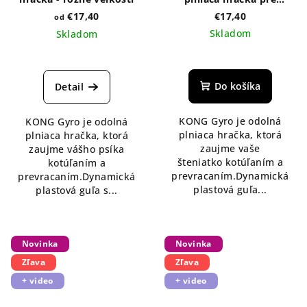
šteniatka
€17,40
€17,40
od
Skladom
Skladom
Do košíka
Detail
KONG Gyro je odolná
KONG Gyro je odolná
plniaca hračka, ktorá
plniaca hračka, ktorá
zaujme vaše
zaujme vášho psíka
šteniatko kotúľaním a
kotúľaním a
prevracaním.Dynamická
prevracaním.Dynamická
plastová guľa...
plastová guľa s...
Novinka
Novinka
Zľava
Zľava
+ video
+ video