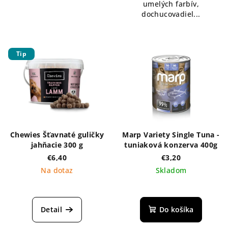
umelých farbív,
dochucovadiel...
Tip
Chewies Šťavnaté guličky
Marp Variety Single Tuna -
jahňacie 300 g
tuniaková konzerva 400g
€6,40
€3,20
Na dotaz
Skladom
Detail
Do košíka