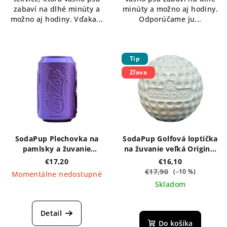
zabaví na dlhé minúty a
minúty a možno aj hodiny.
možno aj hodiny. Vďaka...
Odporúčame ju...
Tip
Zľava
SodaPup Plechovka na
SodaPup Golfová loptička
pamlsky a žuvanie
na žuvanie veľká Original
Original – fialová L
– biela
€17,20
€16,10
€17,90
(–10 %)
Momentálne nedostupné
Skladom
Priemerné
hodnotenie
produktu
Detail
je
Do košíka