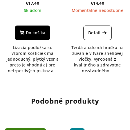
fialová
žuvacia hračka - biela
€17,40
€14,40
Skladom
Momentálne nedostupné
Do košíka
Detail
Lízacia podložka so
Tvrdá a odolná hračka na
vzorom kostičiek má
žuvanie v tvare snehovej
jednoduchý, plytký vzor a
vločky, vyrobená z
preto je vhodná aj pre
kvalitného a zdravotne
netrpezlivých psíkov a...
nezávadného...
Podobné produkty