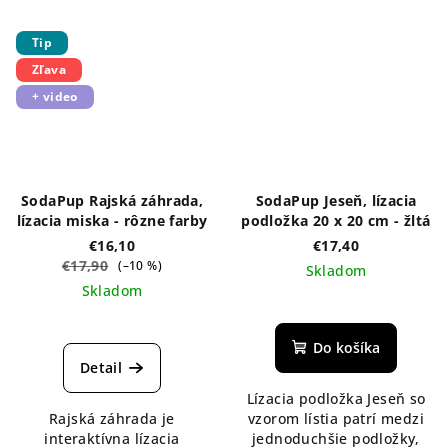
Tip
Zľava
+ video
SodaPup Rajská záhrada,
SodaPup Jeseň, lízacia
lízacia miska - rôzne farby
podložka 20 x 20 cm - žltá
€16,10
€17,40
€17,90
(–10 %)
Skladom
Skladom
Priemerné
hodnotenie
Do košíka
produktu
Detail
je
Lízacia podložka Jeseň so
5,0
Rajská záhrada je
vzorom lístia patrí medzi
z
interaktívna lízacia
jednoduchšie podložky,
5