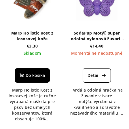
Marp Holistic Kosť z
SodaPup Motýľ, super
lososovej kože
odolná nylonová žuvacia
hračka - fialová
€3,30
€14,40
Skladom
Momentálne nedostupné
Do košíka
Detail
Marp Holistic Kosť z
Tvrdá a odolná hračka na
lososovej kože je ručne
žuvanie v tvare
vyrábaná maškrta pre
motýľa, vyrobená z
psov bez umelých
kvalitného a zdravotne
konzervantov, ktorá
nezávadného materiálu....
obsahuje 100%...