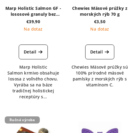
Marp Holistic Salmon GF -
Chewies Mäsové prúžky z
lososové granuly bez
morských rýb 70 g
obilnín v zásobníku 4kg
€39,90
€3,50
Na dotaz
Na dotaz
Detail
Detail
Marp Holistic
Chewies Mäsové prúžky sú
Salmon krmivo obsahuje
100% prírodné mäsové
lososa z voľného chovu.
pamlsky z morských rýb s
Vyrába sa na báze
vitamínom C.
tradičnej holistickej
receptúry s...
Ručná výroba