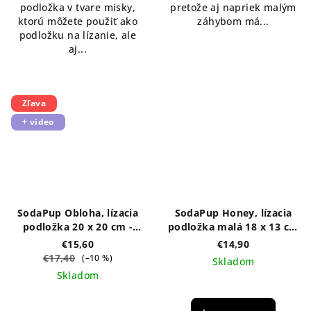
podložka v tvare misky,
pretože aj napriek malým
hviezdičiek.
ktorú môžete použiť ako
záhybom má...
podložku na lízanie, ale
aj...
Zľava
+ video
SodaPup Obloha, lízacia
SodaPup Honey, lízacia
podložka 20 x 20 cm -
podložka malá 18 x 13 cm
rôzne farby
- žltá
€15,60
€14,90
€17,40
(–10 %)
Skladom
Skladom