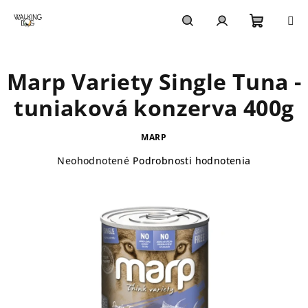
Prejsť
na
obsah
Nákupn
Hľadať
Prihlásenie
Marp Variety Single Tuna -
košík
tuniaková konzerva 400g
MARP
Priemerné
Neohodnotené
Podrobnosti hodnotenia
hodnotenie
produktu
je
0,0
z
5
hviezdičiek.