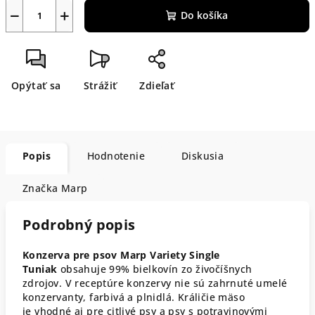
−
+
Do košíka
Opýtať sa
Strážiť
Zdieľať
Popis
Hodnotenie
Diskusia
Značka
Marp
Podrobný popis
Konzerva pre psov Marp Variety Single
Tuniak
obsahuje 99% bielkovín zo živočíšnych
zdrojov. V receptúre konzervy nie sú zahrnuté umelé
konzervanty, farbivá a plnidlá.
Králičie mäso
je
vhodné aj pre citlivé psy a psy s potravinovými