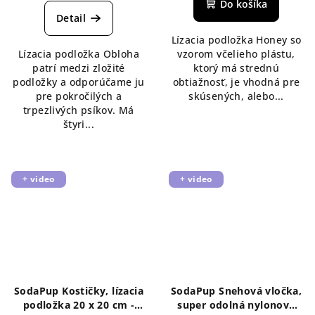
Do košíka
Detail
Lízacia podložka Honey so
Lízacia podložka Obloha
vzorom včelieho plástu,
patrí medzi zložité
ktorý má strednú
podložky a odporúčame ju
obtiažnosť, je vhodná pre
pre pokročilých a
skúsených, alebo...
trpezlivých psíkov. Má
štyri...
+ video
+ video
SodaPup Kostičky, lízacia
SodaPup Snehová vločka,
podložka 20 x 20 cm -
super odolná nylonová