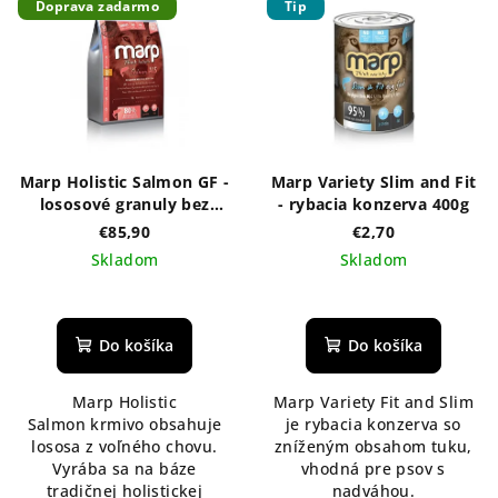
Doprava zadarmo
Tip
Marp Holistic Salmon GF -
Marp Variety Slim and Fit
lososové granuly bez
- rybacia konzerva 400g
obilnín 12kg
€85,90
€2,70
Skladom
Skladom
Priemerné
hodnotenie
produktu
Do košíka
Do košíka
je
5,0
Marp Holistic
Marp Variety Fit and Slim
z
Salmon krmivo obsahuje
je rybacia konzerva so
5
lososa z voľného chovu.
zníženým obsahom tuku,
hviezdičiek.
Vyrába sa na báze
vhodná pre psov s
tradičnej holistickej
nadváhou.