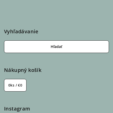
Vyhľadávanie
Hľadať
Nákupný košík
0
ks /
€0
Instagram