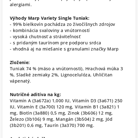
alergiami.
Výhody Marp Variety Single Tuniak:
- 99% bielkovín pochádza zo živočíšnych zdrojov
- kombinácia svaloviny a vnútorností
- vysoká chutnosť a stráviteľnosť
- s pridaným taurínom pre podporu srdca
- vhodná aj na miešanie s granulami značky Marp
Zloženie:
Tuniak 74 % (mäso a vnútornosti), Hrachová múka 3
%, Sladké zemiaky 2%, Lignocelulóza, Uhličitan
vápenatý.
Nutričné aditíva na kg:
Vitamín A (3a672a) 1,000 IU, Vitamín D3 (3a671) 250
IU, Vitamín E (3a700) 120 mg, Vitamín B1 (3a821) 1
mg, Biotín (3a880) 0,5 mg, Zinok (3b606) 12 mg,
Železo (3b106) 9 mg, Mangán (3b504) 2 mg, Jód
(3b201) 0,6 mg, Taurín (3a370) 700 mg.