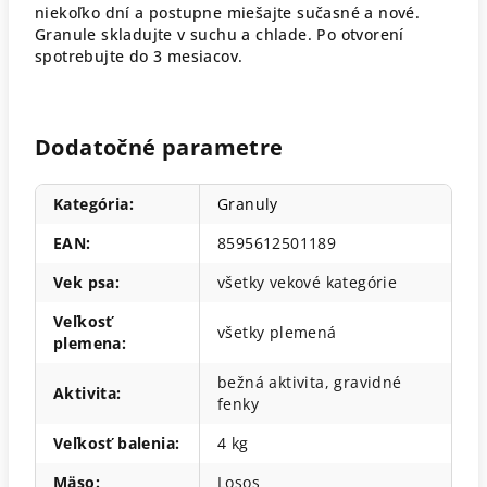
niekoľko dní a postupne miešajte sučasné a nové.
Granule skladujte v suchu a chlade. Po otvorení
spotrebujte do 3 mesiacov.
Dodatočné parametre
Kategória
:
Granuly
EAN
:
8595612501189
Vek psa
:
všetky vekové kategórie
Veľkosť
všetky plemená
plemena
:
bežná aktivita, gravidné
Aktivita
:
fenky
Veľkosť balenia
:
4 kg
Mäso
:
Losos