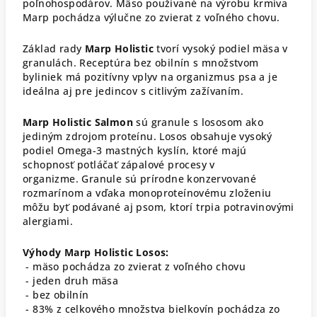
poľnohospodárov. Mäso používané na výrobu krmiva
Marp pochádza výlučne zo zvierat z voľného chovu.
Základ rady
Marp Holistic
tvorí vysoký podiel mäsa v
granulách. Receptúra bez obilnín s množstvom
byliniek má pozitívny vplyv na organizmus psa a je
ideálna aj pre jedincov s citlivým zažívaním.
Marp Holistic Salmon
sú granule s lososom ako
jediným zdrojom proteínu. Losos obsahuje vysoký
podiel Omega-3 mastných kyslín, ktoré majú
schopnosť potláčať zápalové procesy v
organizme. Granule sú prírodne konzervované
rozmarínom a vďaka monoproteínovému zloženiu
môžu byť podávané aj psom, ktorí trpia potravinovými
alergiami.
Výhody Marp Holistic Losos:
- mäso pochádza zo zvierat z voľného chovu
- jeden druh mäsa
- bez obilnín
- 83% z celkového množstva bielkovín pochádza zo