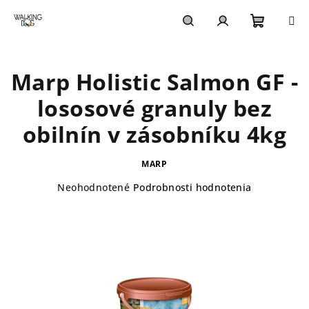
Prejsť
na
obsah
Nákupn
Hľadať
Prihlásenie
Marp Holistic Salmon GF -
košík
lososové granuly bez
obilnín v zásobníku 4kg
MARP
Priemerné
Neohodnotené
Podrobnosti hodnotenia
hodnotenie
produktu
je
0,0
z
5
hviezdičiek.