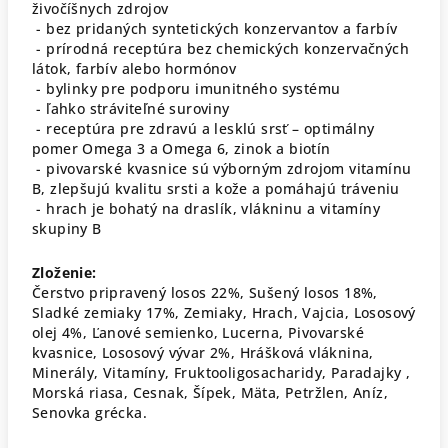
živočíšnych zdrojov
-
bez pridaných syntetických konzervantov a farbív
-
prírodná receptúra bez chemických konzervačných
látok, farbív alebo hormónov
- bylinky pre podporu imunitného systému
- ľahko stráviteľné suroviny
- receptúra pre zdravú a lesklú srsť – optimálny
pomer Omega 3 a Omega 6, zinok a biotín
- pivovarské kvasnice sú výborným zdrojom vitamínu
B, zlepšujú kvalitu srsti a kože a pomáhajú tráveniu
- hrach je bohatý na draslík, vlákninu a vitamíny
skupiny B
Zloženie:
Čerstvo pripravený losos 22%, Sušený losos 18%,
Sladké zemiaky 17%, Zemiaky, Hrach, Vajcia, Lososový
olej 4%, Ľanové semienko, Lucerna, Pivovarské
kvasnice, Lososový vývar 2%, Hrášková vláknina,
Minerály, Vitamíny, Fruktooligosacharidy, Paradajky ,
Morská riasa, Cesnak, Šípek, Mäta, Petržlen, Aníz,
Senovka grécka.