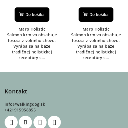
Priemerné
Priemerné
hodnotenie
hodnotenie
produktu
produktu
Do košíka
Do košíka
je
je
5,0
5,0
Marp Holistic
Marp Holistic
z
z
Salmon krmivo obsahuje
Salmon krmivo obsahuje
5
5
lososa z voľného chovu.
lososa z voľného chovu.
hviezdičiek.
hviezdičiek.
Vyrába sa na báze
Vyrába sa na báze
tradičnej holistickej
tradičnej holistickej
receptúry s...
receptúry s...
Z
á
p
Kontakt
ä
info
@
walkingdog.sk
t
+421915958855
i
e