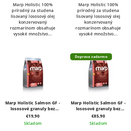
Marp Holistic 100%
Marp Holistic 100%
z
prírodný za studena
prírodný za studena
5
lisovaný lososový olej
lisovaný lososový olej
hviezdičiek.
konzervovaný
konzervovaný
rozmarínom obsahuje
rozmarínom obsahuje
vysoké množstvo...
vysoké množstvo...
Doprava zadarmo
Marp Holistic Salmon GF -
Marp Holistic Salmon GF -
lososové granuly bez
lososové granuly bez
obilnín 2kg
obilnín 12kg
€19,90
€85,90
Skladom
Skladom