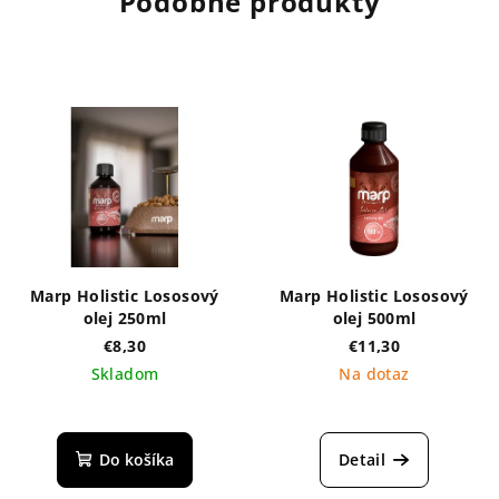
Podobné produkty
Marp Holistic Lososový
Marp Holistic Lososový
olej 250ml
olej 500ml
€8,30
€11,30
Skladom
Na dotaz
Priemerné
hodnotenie
produktu
Do košíka
Detail
je
5,0