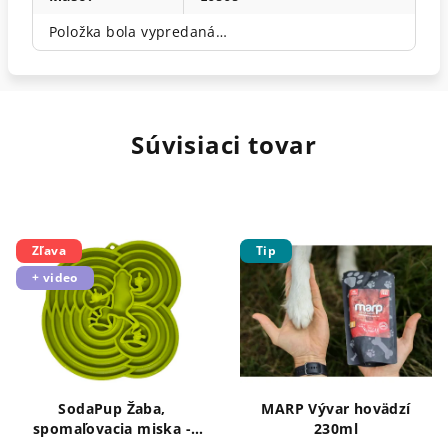
Položka bola vypredaná…
Súvisiaci tovar
Zľava
Tip
+ video
SodaPup Žaba,
MARP Vývar hovädzí
spomaľovacia miska -
230ml