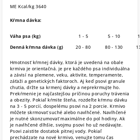
ME Kcal/kg 3640
Kŕmn
a
dávka:
Váha psa (kg)
1 - 5
5 - 10
10
Denná kŕmna dávka (g)
20 - 80
80 - 130
130
Hmotnosť kŕmnej dávky, ktorá je uvedená na obale
krmiva je orientačná. je pre každého psa individuálna
a závisí na plemene, veku, aktivite, temperamente,
záťaži a genetických faktoroch. Aj keď psovi granule
chutia, držte sa krmenj dávky a neprekrmujte ho.
Prekŕmenie je najčastejšou príčinou poruchy trávenia
a obezity. Pokiaľ kŕmite šteňa, rozdeľte kŕmnu dávku
na 3 - 5 porcií, dospelému psovi na 2 porcie. Krmivo
môžete skrmovať suché alebo navlhčené. Navlhčené
je nutné skonzumovať maximálne do pol hodiny. Ak
je navlhčené dlhšie, svojmu psovi ho už nedávajte.
Psovi zaistite dostatok pitnej vody. Pokiaľ
prechádzate na nové krmivo, venujte tomu čas