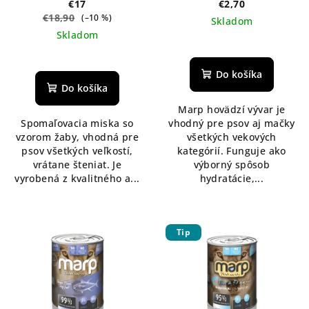
zelená
€17
€2,70
€18,90
(–10 %)
Skladom
Skladom
Do košíka
Do košíka
Marp hovädzí vývar je
Spomaľovacia miska so
vhodný pre psov aj mačky
vzorom žaby, vhodná pre
všetkých vekových
psov všetkých veľkostí,
kategórií. Funguje ako
vrátane šteniat. Je
výborný spôsob
vyrobená z kvalitného a...
hydratácie,...
Tip