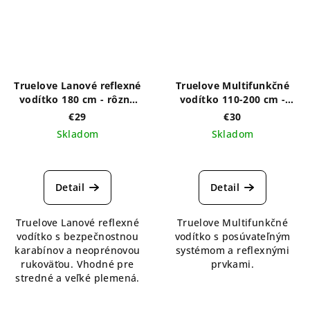
Truelove Lanové reflexné
Truelove Multifunkčné
vodítko 180 cm - rôzne
vodítko 110-200 cm -
farby
rôzne farby
€29
€30
Skladom
Skladom
Detail
Detail
Truelove Lanové reflexné
Truelove Multifunkčné
vodítko s bezpečnostnou
vodítko s posúvateľným
karabínov a neoprénovou
systémom a reflexnými
rukoväťou. Vhodné pre
prvkami.
stredné a veľké plemená.