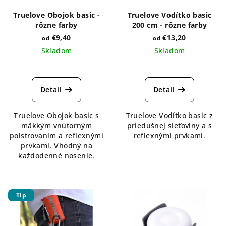
Truelove Obojok basic -
Truelove Vodítko basic
rôzne farby
200 cm - rôzne farby
€9,40
€13,20
od
od
Skladom
Skladom
Priemerné
hodnotenie
produktu
Detail
Detail
je
5,0
Truelove Obojok basic s
Truelove Vodítko basic z
z
mäkkým vnútorným
priedušnej sieťoviny a s
5
polstrovaním a reflexnými
reflexnými prvkami.
hviezdičiek.
prvkami. Vhodný na
každodenné nosenie.
Tip