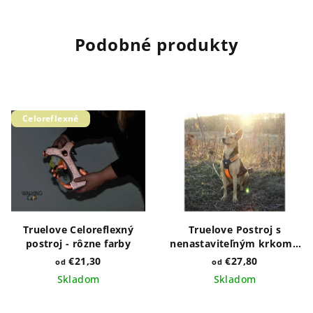
Podobné produkty
Celoreflexné
Truelove Celoreflexný
Truelove Postroj s
postroj - rôzne farby
nenastaviteľným krkom -
rôzne farby
€21,30
€27,80
od
od
Skladom
Skladom
Priemerné