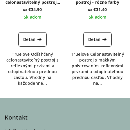
celonastaviteľný postroj -
postroj - rôzne farby
rôzne farby
€34,90
€31,40
od
od
Skladom
Skladom
Priemerné
Priemerné
hodnotenie
hodnotenie
produktu
produktu
Detail
Detail
je
je
5,0
5,0
Truelove Odľahčený
Truelove Celonastaviteľný
z
z
celonastaviteľný postroj s
postroj s mäkkým
5
5
reflexnými prvkami a
polstrovaním, reflexnými
hviezdičiek.
hviezdičiek.
odopínateľnou prednou
prvkami a odopínateľnou
časťou. Vhodný na
prednou časťou. Vhodný
každodenné...
na...
Z
á
p
Kontakt
ä