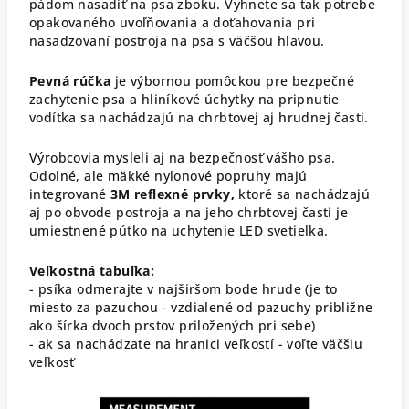
pádom nasadiť na psa zboku. Vyhnete sa tak potrebe
opakovaného uvoľňovania a doťahovania pri
nasadzovaní postroja na psa s väčšou hlavou.
Pevná rúčka
je výbornou pomôckou pre bezpečné
zachytenie psa a hliníkové úchytky na pripnutie
vodítka sa nachádzajú na chrbtovej aj hrudnej časti.
Výrobcovia mysleli aj na bezpečnosť vášho psa.
Odolné, ale mäkké nylonové popruhy majú
integrované
3M reflexné prvky,
ktoré sa nachádzajú
aj po obvode postroja a na jeho chrbtovej časti je
umiestnené pútko na uchytenie LED svetielka.
Veľkostná tabuľka:
- psíka odmerajte v najširšom bode hrude (je to
miesto za pazuchou - vzdialené od pazuchy približne
ako šírka dvoch prstov priložených pri sebe)
- ak sa nachádzate na hranici veľkostí - voľte väčšiu
veľkosť