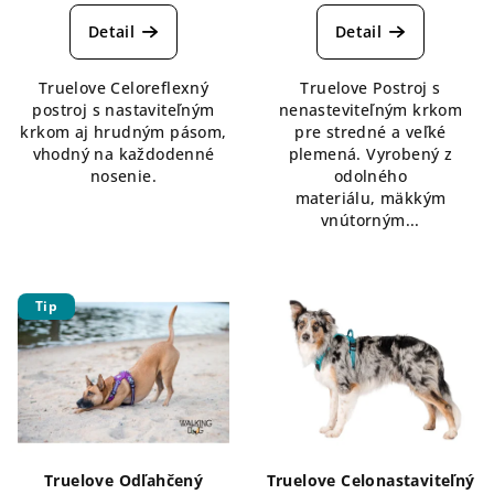
hodnotenie
produktu
Detail
Detail
je
5,0
Truelove Celoreflexný
Truelove Postroj s
z
postroj s nastaviteľným
nenasteviteľným krkom
5
krkom aj hrudným pásom,
pre stredné a veľké
hviezdičiek.
vhodný na každodenné
plemená. Vyrobený z
nosenie.
odolného
materiálu, mäkkým
vnútorným...
Tip
Truelove Odľahčený
Truelove Celonastaviteľný