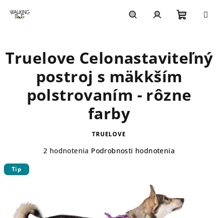
Prejsť
na
obsah
Nákupn
Hľadať
Prihlásenie
Truelove Celonastaviteľný
košík
postroj s mäkkším
polstrovaním - rôzne
farby
TRUELOVE
Priemerné
2 hodnotenia
Podrobnosti hodnotenia
hodnotenie
Tip
produktu
je
5,0
z
5