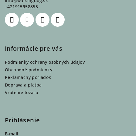
info
@
walkingdog.sk
t
+421915958855
i
e
Informácie pre vás
Podmienky ochrany osobných údajov
Obchodné podmienky
Reklamačný poriadok
Doprava a platba
Vrátenie tovaru
Prihlásenie
E-mail