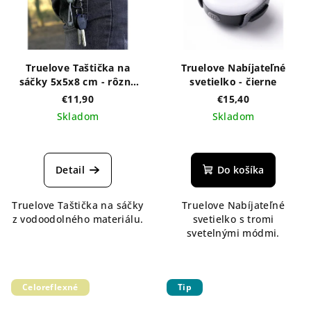
Truelove Taštička na
Truelove Nabíjateľné
sáčky 5x5x8 cm - rôzne
svetielko - čierne
farby
€11,90
€15,40
Skladom
Skladom
Detail
Do košíka
Truelove Taštička na sáčky
Truelove Nabíjateľné
z vodoodolného materiálu.
svetielko s tromi
svetelnými módmi.
Celoreflexné
Tip