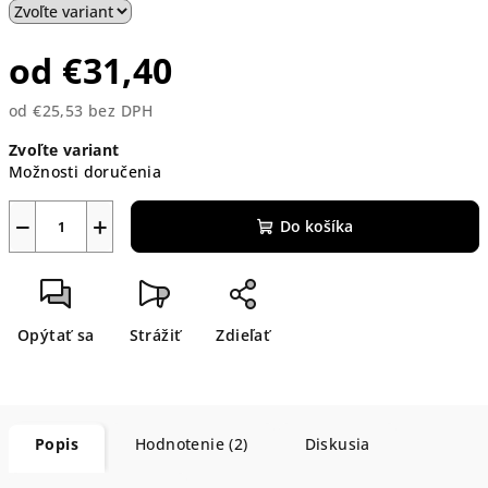
od
€31,40
od
€25,53
bez DPH
Jednotková
Zvoľte variant
cena:
Možnosti doručenia
−
+
Do košíka
Opýtať sa
Strážiť
Zdieľať
Popis
Hodnotenie (2)
Diskusia