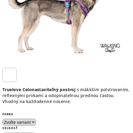
hviezdičiek.
Truelove Celonastaviteľný postroj
s mäkkším polstrovaním,
reflexnými prvkami a odopínateľnou prednou časťou.
Vhodný na každodenné nosenie.
FARBA
VEĽKOSŤ