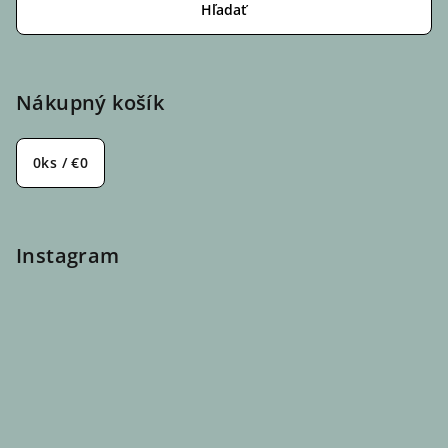
Hľadať
Nákupný košík
0
ks /
€0
Instagram