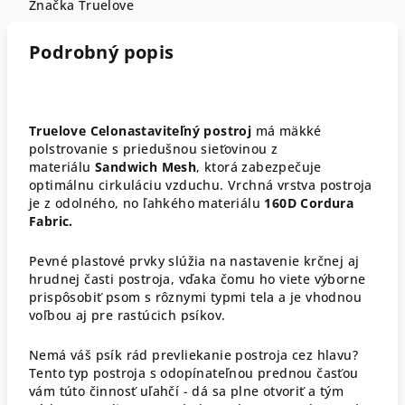
Značka
Truelove
Podrobný popis
Truelove Celonastaviteľný postroj
má mäkké
polstrovanie s priedušnou sieťovinou z
materiálu
Sandwich Mesh
, ktorá zabezpečuje
optimálnu cirkuláciu vzduchu. Vrchná vrstva postroja
je z odolného, no ľahkého materiálu
160D Cordura
Fabric.
Pevné plastové prvky slúžia na nastavenie krčnej aj
hrudnej časti postroja, vďaka čomu ho viete výborne
prispôsobiť psom s rôznymi typmi tela a je vhodnou
voľbou aj pre rastúcich psíkov.
Nemá váš psík rád prevliekanie postroja cez hlavu?
Tento typ postroja s odopínateľnou prednou časťou
vám túto činnosť uľahčí - dá sa plne otvoriť a tým