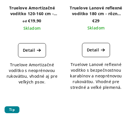
Truelove Amortizačné
Truelove Lanové reflexné
vodítko 120-160 cm -
vodítko 180 cm - rôzne
rôzne farby
farby
€19,90
€29
od
Skladom
Skladom
Detail
Detail
Truelove Lanové reflexné
Truelove Amortizačné
vodítko s bezpečnostnou
vodítko s neoprénovou
karabínov a neoprénovou
rukoväťou, vhodné aj pre
rukoväťou. Vhodné pre
veľkých psov.
stredné a veľké plemená.
Tip