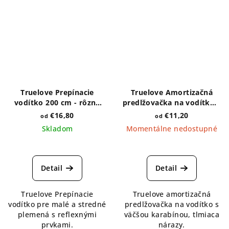
Truelove Prepínacie
Truelove Amortizačná
vodítko 200 cm - rôzne
predlžovačka na vodítko s
farby
väčšou karabínou - rôzne
€16,80
€11,20
od
od
farby
Skladom
Momentálne nedostupné
Priemerné
hodnotenie
produktu
Detail
Detail
je
5,0
Truelove Prepínacie
Truelove amortizačná
z
vodítko pre malé a stredné
predlžovačka na vodítko s
5
plemená s reflexnými
väčšou karabínou, tlmiaca
hviezdičiek.
prvkami.
nárazy.