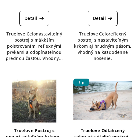
Priemerné
hodnotenie
produktu
Detail
Detail
je
5,0
Truelove Celonastaviteľný
Truelove Celoreflexný
z
postroj s mäkkším
postroj s nastaviteľným
5
polstrovaním, reflexnými
krkom aj hrudným pásom,
hviezdičiek.
prvkami a odopínateľnou
vhodný na každodenné
prednou časťou. Vhodný...
nosenie.
Tip
Truelove Postroj s
Truelove Odľahčený
nenastaviteľným krkom -
celonastaviteľný postroj -