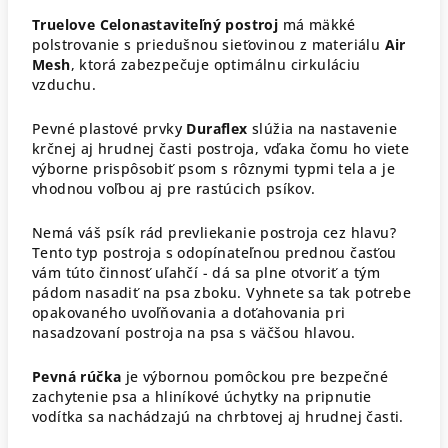
Truelove Celonastaviteľný postroj
má mäkké
polstrovanie s priedušnou sieťovinou z materiálu
Air
Mesh
, ktorá zabezpečuje optimálnu cirkuláciu
vzduchu.
Pevné plastové prvky
Duraflex
slúžia na nastavenie
krčnej aj hrudnej časti postroja, vďaka čomu ho viete
výborne prispôsobiť psom s rôznymi typmi tela a je
vhodnou voľbou aj pre rastúcich psíkov.
Nemá váš psík rád prevliekanie postroja cez hlavu?
Tento typ postroja s odopínateľnou prednou časťou
vám túto činnosť uľahčí - dá sa plne otvoriť a tým
pádom nasadiť na psa zboku. Vyhnete sa tak potrebe
opakovaného uvoľňovania a doťahovania pri
nasadzovaní postroja na psa s väčšou hlavou.
Pevná rúčka
je výbornou pomôckou pre bezpečné
zachytenie psa a hliníkové úchytky na pripnutie
vodítka sa nachádzajú na chrbtovej aj hrudnej časti.