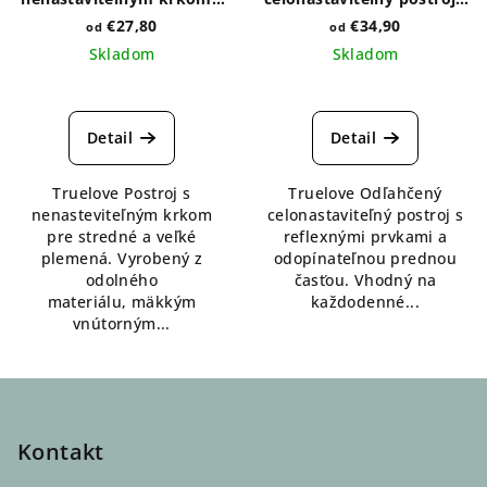
rôzne farby
rôzne farby
€27,80
€34,90
od
od
Skladom
Skladom
Priemerné
Priemerné
hodnotenie
hodnotenie
produktu
produktu
Detail
Detail
je
je
5,0
5,0
Truelove Postroj s
Truelove Odľahčený
z
z
nenasteviteľným krkom
celonastaviteľný postroj s
5
5
pre stredné a veľké
reflexnými prvkami a
hviezdičiek.
hviezdičiek.
plemená. Vyrobený z
odopínateľnou prednou
odolného
časťou. Vhodný na
materiálu, mäkkým
každodenné...
vnútorným...
Z
á
p
Kontakt
ä