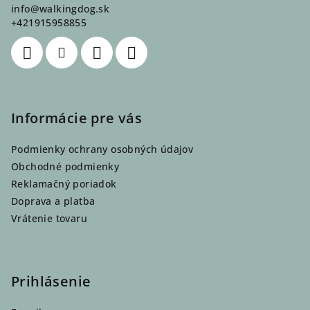
info
@
walkingdog.sk
t
+421915958855
i
e
Informácie pre vás
Podmienky ochrany osobných údajov
Obchodné podmienky
Reklamačný poriadok
Doprava a platba
Vrátenie tovaru
Prihlásenie