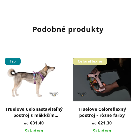
Podobné produkty
Tip
Celoreflexné
Truelove Celonastaviteľný
Truelove Celoreflexný
postroj s mäkkším
postroj - rôzne farby
polstrovaním - rôzne
€31,40
€21,30
od
od
farby
Skladom
Skladom