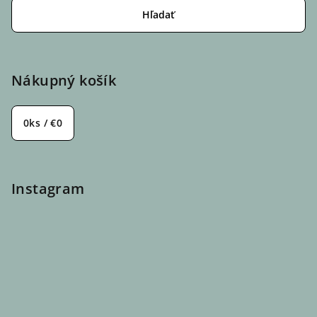
Hľadať
Nákupný košík
0
ks /
€0
Instagram