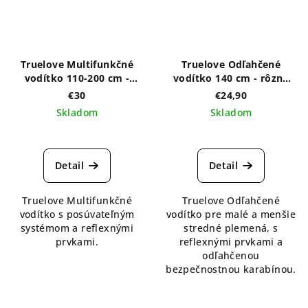
Truelove Multifunkčné
Truelove Odľahčené
vodítko 110-200 cm -
vodítko 140 cm - rôzna
rôzne farby
farby
€30
€24,90
Skladom
Skladom
Detail
Detail
Truelove Multifunkčné
Truelove Odľahčené
vodítko s posúvateľným
vodítko pre malé a menšie
systémom a reflexnými
stredné plemená, s
prvkami.
reflexnými prvkami a
odľahčenou
bezpečnostnou karabínou.