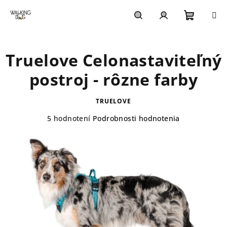
Prejsť
na
obsah
Nákupn
Hľadať
Prihlásenie
Truelove Celonastaviteľný
košík
postroj - rôzne farby
TRUELOVE
Priemerné
5 hodnotení
Podrobnosti hodnotenia
hodnotenie
produktu
je
5,0
z
5
hviezdičiek.