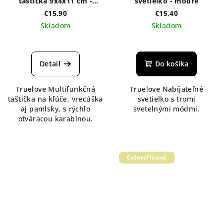
taštička 9x4x11 cm -
svetielko - modré
rôzne farby
€15,90
€15,40
Skladom
Skladom
Detail
Do košíka
Truelove Multifunkčná
Truelove Nabíjateľné
taštička na kľúče, vrecúška
svetielko s tromi
aj pamlsky, s rýchlo
svetelnými módmi.
otváracou karabínou.
Celoreflexné