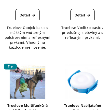
Priemerné
hodnotenie
produktu
Detail
Detail
je
5,0
Truelove Obojok basic s
Truelove Vodítko basic z
z
mäkkým vnútorným
priedušnej sieťoviny a s
5
polstrovaním a reflexnými
reflexnými prvkami.
hviezdičiek.
prvkami. Vhodný na
každodenné nosenie.
Tip
Truelove Multifunkčná
Truelove Nabíjateľné