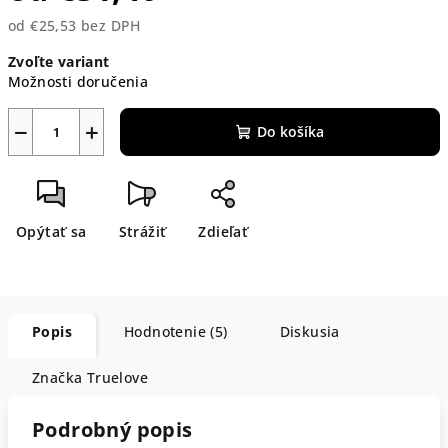
od
€25,53
bez DPH
Jednotková
Zvoľte variant
cena:
Možnosti doručenia
−
+
Do košíka
Opýtať sa
Strážiť
Zdieľať
Popis
Hodnotenie (5)
Diskusia
Značka
Truelove
Podrobný popis