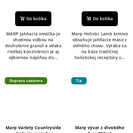
Do košíka
Do košíka
MARP Jahňacia omáčka je
Marp Holistic Lamb krmivo
vhodnou voľbou na
obsahuje jahňacie mäso z
dochutenie granúl a vďaka
voľného chovu. Vyrába sa
riedkej konzistencii je aj
na báze tradičnej
výbornou náplňou do...
holistickej receptúry s...
Doprava zadarmo
Tip
Marp Variety Countryside
Marp vývar z divokého