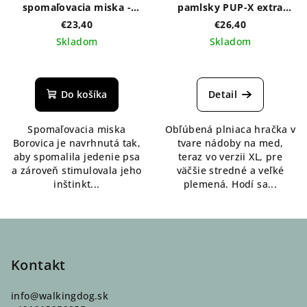
spomaľovacia miska -
pamlsky PUP-X extra
zelená
veľký - rôzne farby
€23,40
€26,40
Skladom
Skladom
Do košíka
Detail
Spomaľovacia miska
Obľúbená plniaca hračka v
Borovica je navrhnutá tak,
tvare nádoby na med,
aby spomalila jedenie psa
teraz vo verzii XL, pre
a zároveň stimulovala jeho
väčšie stredné a veľké
inštinkt...
plemená. Hodí sa...
Z
á
p
Kontakt
ä
info
@
walkingdog.sk
t