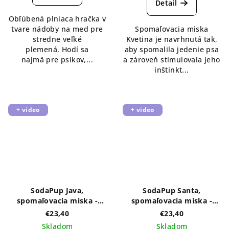
je
Detail
5,0
Obľúbená plniaca hračka v
z
tvare nádoby na med pre
Spomaľovacia miska
5
stredne veľké
Kvetina je navrhnutá tak,
hviezdičiek.
plemená. Hodí sa
aby spomalila jedenie psa
najmä pre psíkov,...
a zároveň stimulovala jeho
inštinkt...
+ video
+ video
SodaPup Java,
SodaPup Santa,
spomaľovacia miska -
spomaľovacia miska -
biela
červená
€23,40
€23,40
Skladom
Skladom