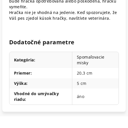
bude hračka opotrebovaná alebo poškodená, hračku
vymeňte.
Hračka nie je vhodná na jedenie. Keď spozorujete, že
Váš pes zjedol kúsok hračky, navštívte veterinára.
Dodatočné parametre
Spomaľovacie
Kategória
:
misky
Priemer
:
20,3 cm
Výška
:
5 cm
Vhodné do umývačky
áno
riadu
: