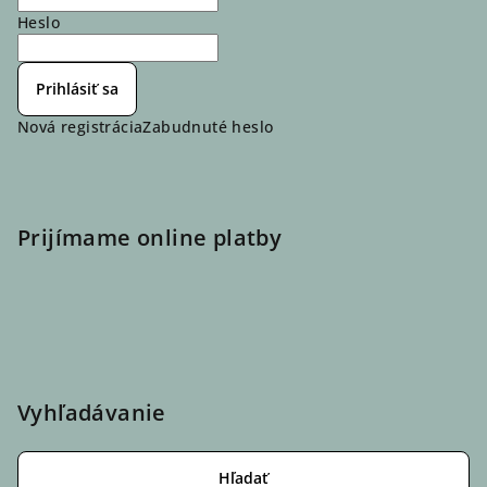
Heslo
Prihlásiť sa
Nová registrácia
Zabudnuté heslo
Prijímame online platby
Vyhľadávanie
Hľadať