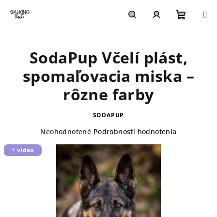
Prejsť
na
obsah
Nákupn
Hľadať
Prihlásenie
SodaPup Včelí plást,
košík
spomaľovacia miska –
rôzne farby
SODAPUP
Priemerné
Neohodnotené
Podrobnosti hodnotenia
hodnotenie
+ video
produktu
je
0,0
z
5
hviezdičiek.