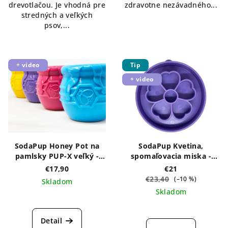
drevotlačou. Je vhodná pre
zdravotne nezávadného...
stredných a veľkých
psov,...
+ video
Tip
+ video
SodaPup Honey Pot na
SodaPup Kvetina,
pamlsky PUP-X veľký -
spomaľovacia miska -
rôzne farby
rôzne farby
€17,90
€21
€23,40
(–10 %)
Skladom
Skladom
Priemerné
hodnotenie
produktu
Detail