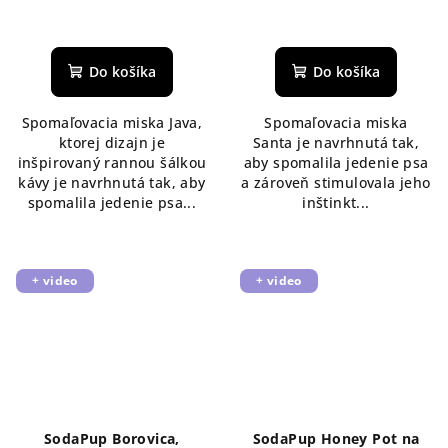
Do košíka
Do košíka
Spomaľovacia miska Java,
Spomaľovacia miska
ktorej dizajn je
Santa je navrhnutá tak,
inšpirovaný rannou šálkou
aby spomalila jedenie psa
kávy je navrhnutá tak, aby
a zároveň stimulovala jeho
spomalila jedenie psa...
inštinkt...
+ video
+ video
SodaPup Borovica,
SodaPup Honey Pot na