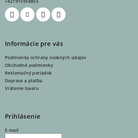
+421915958855
i
e
Informácie pre vás
Podmienky ochrany osobných údajov
Obchodné podmienky
Reklamačný poriadok
Doprava a platba
Vrátenie tovaru
Prihlásenie
E-mail