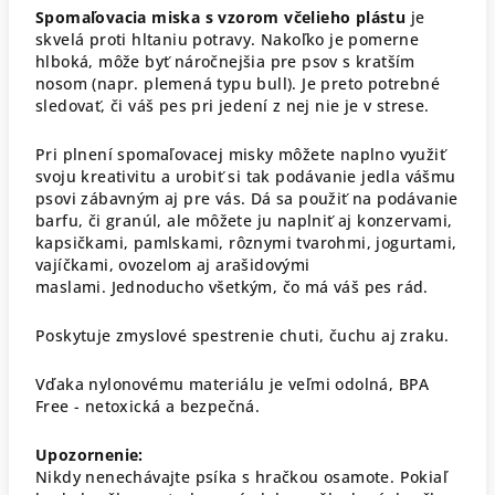
Spomaľovacia miska s vzorom včelieho plástu
je
skvelá proti hltaniu potravy. Nakoľko je pomerne
hlboká, môže byť náročnejšia pre psov s kratším
nosom (napr. plemená typu bull). Je preto potrebné
sledovať, či váš pes pri jedení z nej nie je v strese.
Pri plnení spomaľovacej misky môžete naplno využiť
svoju kreativitu a urobiť si tak podávanie jedla vášmu
psovi zábavným aj pre vás. Dá sa použiť na podávanie
barfu, či granúl, ale môžete ju naplniť aj konzervami,
kapsičkami, pamlskami, rôznymi tvarohmi, jogurtami,
vajíčkami, ovozelom aj arašidovými
maslami. Jednoducho všetkým, čo má váš pes rád.
Poskytuje zmyslové spestrenie chuti, čuchu aj zraku.
Vďaka nylonovému materiálu je veľmi odolná, BPA
Free - netoxická a bezpečná.
Upozornenie:
Nikdy nenechávajte psíka s hračkou osamote. Pokiaľ