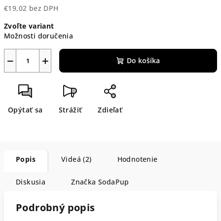
€19,02 bez DPH
Jednotková
Zvoľte variant
cena:
Možnosti doručenia
−
+
Do košíka
Opýtať sa
Strážiť
Zdieľať
Popis
Videá (2)
Hodnotenie
Diskusia
Značka
SodaPup
Podrobný popis