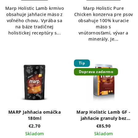
Marp Holistic Lamb krmivo
Marp Holistic Pure
obsahuje jahňacie mäso z
Chicken konzerva pre psov
voľného chovu. Vyrába sa
obsahuje 100% kuracie
na báze tradičnej
mäso s
holistickej receptúry s...
vnútornosťami, vývar a
minerály. Je...
Tip
Doprava zadarmo
MARP Jahňacia omáčka
Marp Holistic Lamb GF -
180ml
jahňacie granuly bez
obilnín 12kg
€2,70
€85,90
Skladom
Skladom