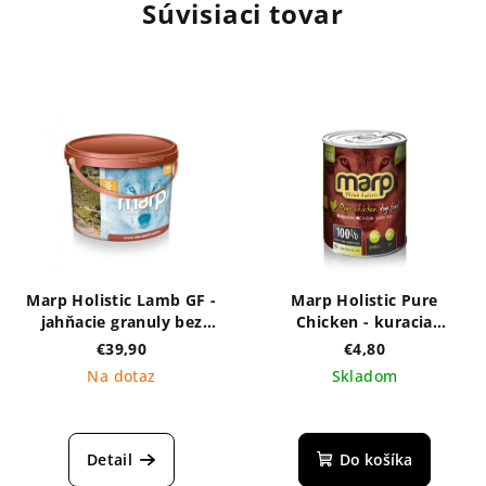
Súvisiaci tovar
Marp Holistic Lamb GF -
Marp Holistic Pure
jahňacie granuly bez
Chicken - kuracia
obilnín v zásobníku 4kg
konzerva 800g
€39,90
€4,80
Na dotaz
Skladom
Detail
Do košíka