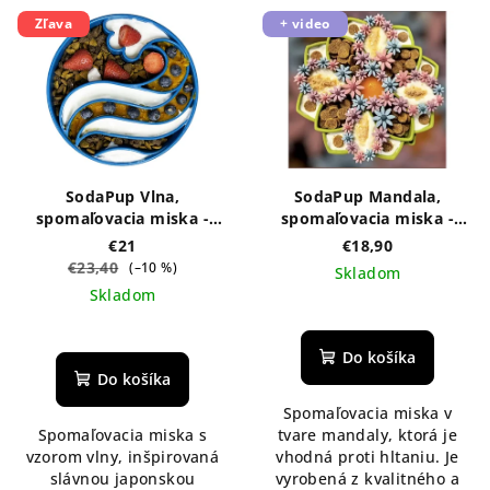
Zľava
+ video
SodaPup Vlna,
SodaPup Mandala,
spomaľovacia miska -
spomaľovacia miska -
modrá
zelená
€21
€18,90
€23,40
(–10 %)
Skladom
Skladom
Do košíka
Do košíka
Spomaľovacia miska v
Spomaľovacia miska s
tvare mandaly, ktorá je
vzorom vlny, inšpirovaná
vhodná proti hltaniu. Je
slávnou japonskou
vyrobená z kvalitného a