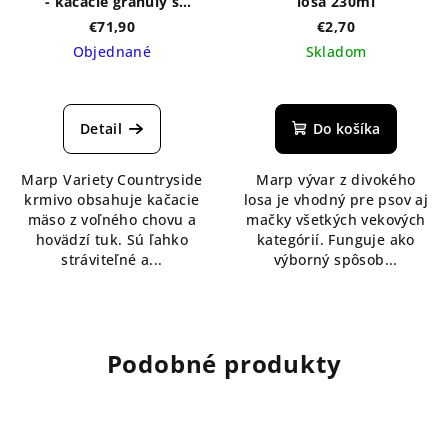
- kačacie granuly s
losa 230ml
hovädzím tukom 12kg
€71,90
€2,70
Objednané
Skladom
Priemerné
hodnotenie
produktu
Detail
Do košíka
je
5,0
Marp Variety Countryside
Marp vývar z divokého
z
krmivo obsahuje kačacie
losa je vhodný pre psov aj
5
mäso z voľného chovu a
mačky všetkých vekových
hviezdičiek.
hovädzí tuk. Sú ľahko
kategórií. Funguje ako
stráviteľné a...
výborný spôsob...
Podobné produkty