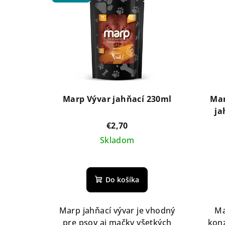
Marp Vývar jahňací 230ml
Mar
ja
€2,70
Skladom
Do košíka
Marp jahňací vývar je vhodný
Ma
pre psov aj mačky všetkých
kon