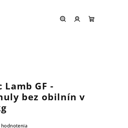
Hľadať
Prihlásenie
Nákupný
košík
c Lamb GF -
nuly bez obilnín v
kg
 hodnotenia