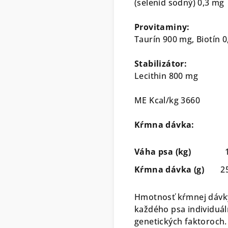
(selenid sodný) 0,3 mg
Provitaminy:
Taurín 900 mg, Biotín 
Stabilizátor:
Lecithin 800 mg
ME Kcal/kg 3660
Kŕmn
a
dávka:
Váha psa (kg)
1 
Kŕmna dávka (g)
25 
Hmotnosť kŕmnej dávky,
každého psa individuáln
genetických faktoroch. 