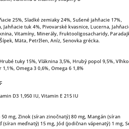
ňacie 25%, Sladké zemiaky 24%, Sušené jahňacie 17%,
, Jahňacie tuk 4%, Pivovarské kvasnice, Lucerna, Jahňaci
knina, Vitamíny, Minerály, Fruktooligosacharidy, Paradaj
Šípek, Mäta, Petržlen, Aníz, Senovka grécka.
Hrubé tuky 15%, Vláknina 3,5%, Hrubý popol 9,5%, Vlhko
or 1,1%, Omega 3 0,6%, Omega 6 1,8%
g:
tamin D3 1,950 IU, Vitamin E 215 IU
) 50 mg, Zinok (síran zinočnatý) 80 mg, Mangán (síran
(síran meďnatý) 15 mg, Jód (jodičnan vápenatý) 1 mg, S