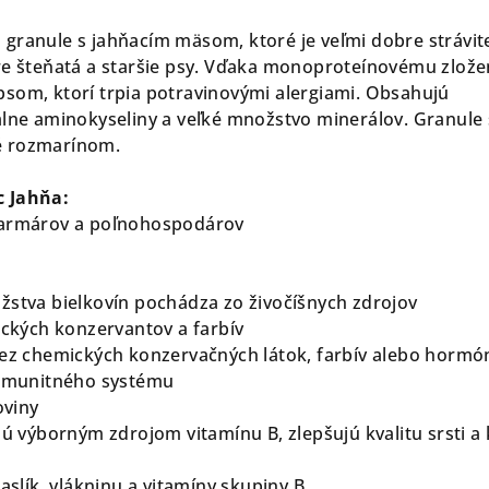
 granule s jahňacím mäsom, ktoré je veľmi dobre strávit
re šteňatá a staršie psy. Vďaka monoproteínovému zlože
som, ktorí trpia potravinovými alergiami. Obsahujú
álne aminokyseliny a veľké množstvo minerálov. Granule
é rozmarínom.
c Jahňa:
farmárov a poľnohospodárov
stva bielkovín pochádza zo živočíšnych zdrojov
ických konzervantov a farbív
ez chemických konzervačných látok, farbív alebo hormó
 imunitného systému
oviny
sú výborným zdrojom vitamínu B, zlepšujú kvalitu srsti a
aslík, vlákninu a vitamíny skupiny B