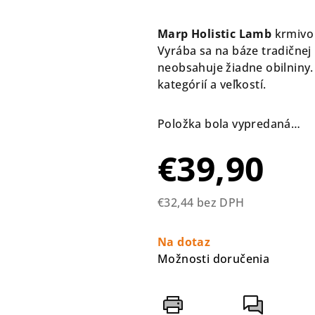
hodnotenie
produktu
Marp Holistic Lamb
krmivo 
je
Vyrába sa na báze tradičnej 
0,0
neobsahuje žiadne obilniny.
z
kategórií a veľkostí.
5
hviezdičiek.
Položka bola vypredaná…
€39,90
€32,44 bez DPH
Jednotková
cena:
Na dotaz
Možnosti doručenia