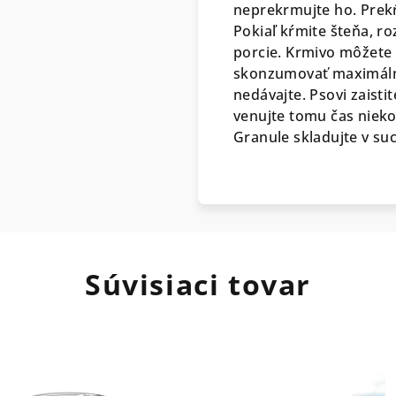
neprekrmujte ho. Prekŕ
Pokiaľ kŕmite šteňa, ro
porcie. Krmivo môžete
skonzumovať maximálne 
nedávajte. Psovi zaisti
venujte tomu čas nieko
Granule skladujte v su
Súvisiaci tovar