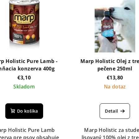
p Holistic Pure Lamb -
Marp Holistic Olej z tr
hňacia konzerva 400g
pečene 250ml
€3,10
€13,80
Skladom
Na dotaz
Do košíka
Detail
rp Holistic Pure Lamb
Marp Holistic za stud
zerva pre psov obsahuje
lisovaný 100% olej z tre