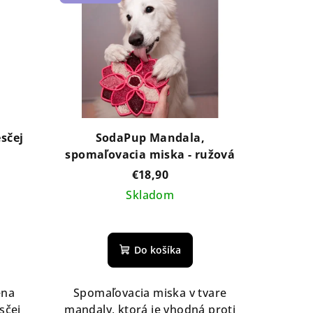
esčej
SodaPup Mandala,
spomaľovacia miska - ružová
€18,90
Skladom
Priemerné
hodnotenie
Do košíka
produktu
je
4,0
ena
Spomaľovacia miska v tvare
z
sčej
mandaly, ktorá je vhodná proti