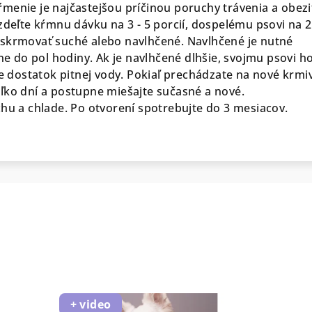
menie je najčastejšou príčinou poruchy trávenia a obezi
zdeľte kŕmnu dávku na 3 - 5 porcií, dospelému psovi na 2
 skrmovať suché alebo navlhčené. Navlhčené je nutné
do pol hodiny. Ak je navlhčené dlhšie, svojmu psovi h
te dostatok pitnej vody.
Pokiaľ prechádzate na nové krmi
ľko dní a postupne miešajte sučasné a nové.
chu a chlade. Po otvorení spotrebujte do 3 mesiacov.
+ video