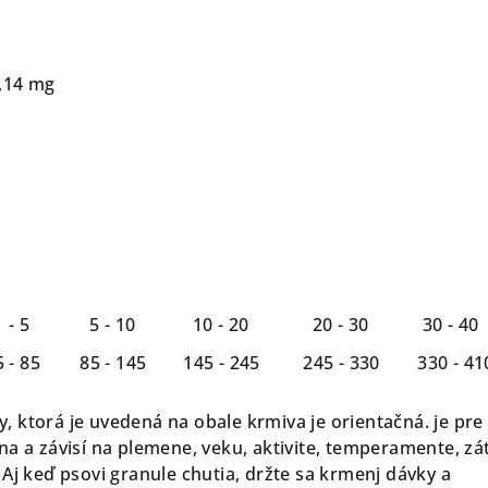
0,14 mg
- 5
5 - 10
10 - 20
20 - 30
30 - 40
- 85
85 - 145
145 - 245
245 - 330
330 - 41
 ktorá je uvedená na obale krmiva je orientačná. je pre
a a závisí na plemene, veku, aktivite, temperamente, záť
Aj keď psovi granule chutia, držte sa krmenj dávky a