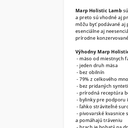
Marp Holistic Lamb
sú
a preto sú vhodné aj p
môžu byť podávané aj p
esenciálne aj neesenci
prírodne konzervovan
Výhodny Marp Holisti
- mäso od miestnych 
- jeden druh mäsa
- bez obilnín
- 79% z celkového množ
-
bez pridaných syntet
-
prírodná receptúra b
- bylinky pre podporu
- ľahko stráviteľné sur
- pivovarské kvasnice 
a pomáhajú tráveniu
- hrach je bohatý na dr