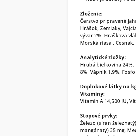
Zloženie:
Čerstvo pripravené jah
Hrášok, Zemiaky, Vajcia
vývar 2%, Hrášková vlá
Morská riasa , Cesnak, 
Analytické zložky:
Hrubá bielkovina 24%, 
8%, Vápnik 1,9%, Fosf
Doplnkové látky na k
Vitaminy:
Vitamin A 14,500 IU, Vi
Stopové prvky:
Železo (síran železnatý
mangánatý) 35 mg, Meď 