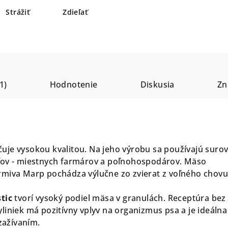
Strážiť
Zdieľať
1)
Hodnotenie
Diskusia
Zn
uje vysokou kvalitou. Na jeho výrobu sa používajú surov
ľov - miestnych farmárov a poľnohospodárov. Mäso
rmiva Marp pochádza výlučne zo zvierat z voľného chovu
tic
tvorí vysoký podiel mäsa v granulách. Receptúra bez
liniek má pozitívny vplyv na organizmus psa a je ideálna
 zažívaním.