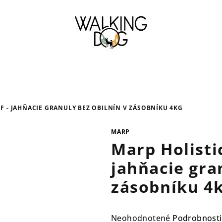
F - JAHŇACIE GRANULY BEZ OBILNÍN V ZÁSOBNÍKU 4KG
MARP
Marp Holisti
jahňacie gra
zásobníku 4
Priemerné
Neohodnotené
Podrobnosti