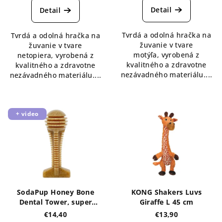
Detail
Detail
Tvrdá a odolná hračka na
Tvrdá a odolná hračka na
žuvanie v tvare
žuvanie v tvare
motýľa, vyrobená z
netopiera, vyrobená z
kvalitného a zdravotne
kvalitného a zdravotne
nezávadného materiálu....
nezávadného materiálu....
+ video
SodaPup Honey Bone
KONG Shakers Luvs
Dental Tower, super
Giraffe L 45 cm
odolná nylonová žuvacia
€14,40
€13,90
hračka - hnedá