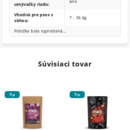
áno
umývačky riadu
:
Vhodná pre psov s
7 - 36 kg
váhou
:
Položka bola vypredaná…
Súvisiaci tovar
Tip
Tip