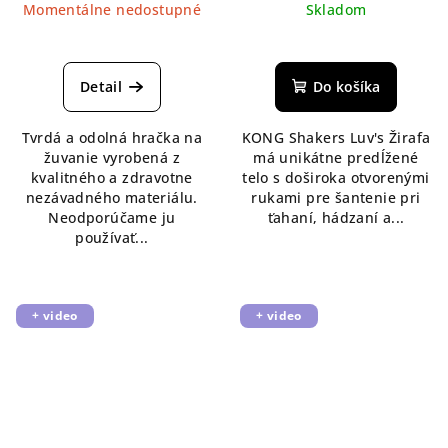
Momentálne nedostupné
Skladom
Detail
Do košíka
Tvrdá a odolná hračka na
KONG Shakers Luv's Žirafa
žuvanie vyrobená z
má unikátne predĺžené
kvalitného a zdravotne
telo s doširoka otvorenými
nezávadného materiálu.
rukami pre šantenie pri
Neodporúčame ju
ťahaní, hádzaní a...
používať...
+ video
+ video