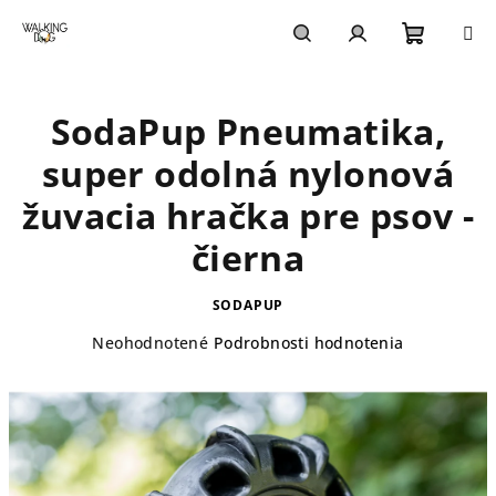
Prejsť
na
obsah
Nákupn
Hľadať
Prihlásenie
SodaPup Pneumatika,
košík
super odolná nylonová
žuvacia hračka pre psov -
čierna
SODAPUP
Priemerné
Neohodnotené
Podrobnosti hodnotenia
hodnotenie
produktu
je
0,0
z
5