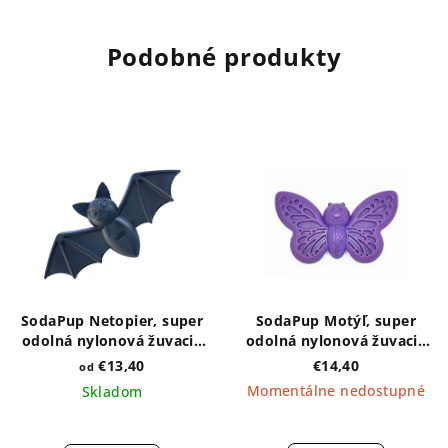
Podobné produkty
SodaPup Netopier, super
SodaPup Motýľ, super
odolná nylonová žuvacia
odolná nylonová žuvacia
hračka - čierna, rôzne
hračka - fialová
€13,40
€14,40
od
veľkosti
Momentálne nedostupné
Skladom