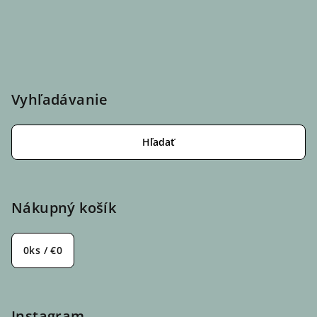
Vyhľadávanie
Hľadať
Nákupný košík
0
ks /
€0
Instagram