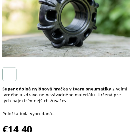
hviezdičiek.
Super odolná nylónová hračka v tvare pneumatiky
z veľmi
tvrdého a zdravotne nezávadného materiálu. Určená pre
tých najextrémnejších žuvačov.
Položka bola vypredaná…
€14,40