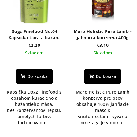
Dogz Finefood No.04
Marp Holistic Pure Lamb -
Kapsička kura a bažant
jahňacia konzerva 400g
100g
€2,20
€3,10
Skladom
Skladom
Do košíka
Do košíka
Kapsička Dogz Finefood s
Marp Holistic Pure Lamb
obsahom kuracieho a
konzerva pre psov
bažantieho mäsa,
obsahuje 100% jahňacie
bez konzervantov, lepku,
mäso s
umelých farbív,
vnútornosťami, vývar a
dochucovadiel...
minerály. Je vhodná...