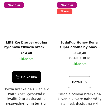
Novinka
Novinka
Zľava
MKB Kosť, super odolná
SodaPup Honey Bone,
nylonová žuvacia hračka -
super odolná nylonová
hnedá
žuvacia hračka - rôzne
€14,40
€8,40
od
veľkosti
€9,40
(–10 %)
Skladom
Skladom
Do košíka
Detail
Tvrdá hračka na žuvanie v
tvare kosti vyrobená z
Tvrdá a odolná hračka na
kvalitného a zdravotne
žuvanie v tvare naberačky
nezávadného materiálu.
na med, dostupná v 4