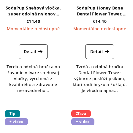
SodaPup Snehová vločka,
SodaPup Honey Bone
super odolná nylonová
Dental Flower Tower,
žuvacia hračka - biela
super odolná nylonová
€14,40
€14,40
žuvacia hračka - hnedá XL
Momentálne nedostupné
Momentálne nedostupné
Detail
Detail
Tvrdá a odolná hračka na
Tvrdá a odolná hračka
žuvanie v tvare snehovej
Dental Flower Tower
vločky, vyrobená z
výborne poslúži psíkom,
kvalitného a zdravotne
ktorí radi hryzú a žužlajú.
nezávadného...
Je vhodná aj na...
Tip
Zľava
+ video
+ video