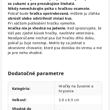
so zubami a pre prezubujúce šteňatá.
Nikdy nenechávajte psíka s hračkou osamote.
Pokiaľ bude
hračka opotrebovaná,
môžete ju zľahka
obrúsiť alebo odstrihnúť visiaci kus.
Pri väčšom poškodení hračku vymeňte.
Hračka nie je vhodná na jedenie.
Keď spozorujete, že
Váš pes zjedol kúsok hračky, navštívte veterinára.
Neodporúčame nechať psa žuť hračku dlhú dobu,
pokiaľ ju žuje nonstop. Mohlo by sa jednať o
obsesívne chovanie, ktoré psa dostáva do stresu a nie
je pre neho vhodné.
Dodatočné parametre
Hračky na žuvanie a
Kategória
:
hryzenie
Veľkosť
:
3,8 x 8,9 cm
Vhodné do