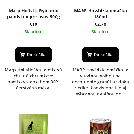
Marp Holistic Rybí mix
MARP Hovädzia omáčka
pamlskov pre psov 500g
180ml
€10
€2,70
Skladom
Skladom
Do košíka
Do košíka
Marp Holistic White mix sú
MARP Hovädzia omáčka je
chutné chrumkavé
vhodnou voľbou na
pamlsky s obsahom 80%
dochutenie granúl a vďaka
čerstvého mäsa.
riedkej konzistencii je aj
výbornou náplňou do...