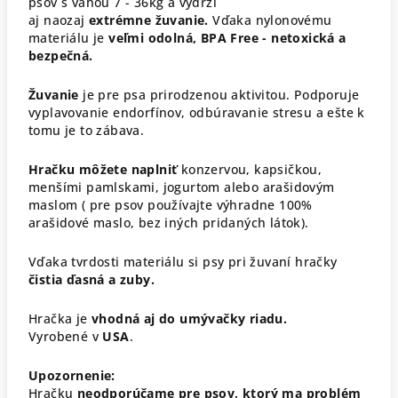
psov s váhou 7 - 36kg a vydrží
aj naozaj
extrémne žuvanie.
Vďaka nylonovému
materiálu je
veľmi odolná, BPA Free - netoxická a
bezpečná.
Žuvanie
je pre psa prirodzenou aktivitou. Podporuje
vyplavovanie endorfínov, odbúravanie stresu a ešte k
tomu je to zábava.
Hračku môžete naplniť
konzervou, kapsičkou,
menšími pamlskami, jogurtom alebo arašidovým
maslom ( pre psov používajte výhradne 100%
arašidové maslo, bez iných pridaných látok).
Vďaka tvrdosti materiálu si psy pri žuvaní hračky
čistia ďasná a zuby.
Hračka je
vhodná aj do umývačky riadu.
Vyrobené v
USA
.
Upozornenie:
Hračku
neodporúčame pre psov, ktorý ma problém