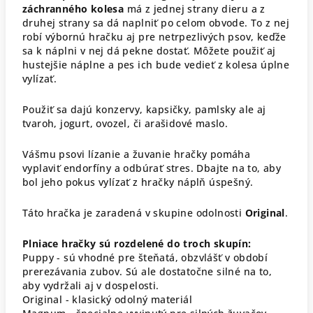
záchranného kolesa
má z jednej strany dieru a z
druhej strany sa dá naplniť po celom obvode. To z nej
robí výbornú hračku aj pre netrpezlivých psov, keďže
sa k náplni v nej dá pekne dostať. Môžete použiť aj
hustejšie náplne a pes ich bude vedieť z kolesa úplne
vylízať.
Použiť sa dajú konzervy, kapsičky, pamlsky ale aj
tvaroh, jogurt, ovozel, či arašidové maslo.
Vášmu psovi lízanie a žuvanie hračky pomáha
vyplaviť endorfíny a odbúrať stres. Dbajte na to, aby
bol jeho pokus vylízať z hračky náplň úspešný.
Táto hračka je zaradená v skupine odolnosti
Original
.
Plniace hračky sú rozdelené do troch skupín:
Puppy - sú vhodné pre šteňatá, obzvlášť v období
prerezávania zubov. Sú ale dostatočne silné na to,
aby vydržali aj v dospelosti.
Original - klasický odolný materiál