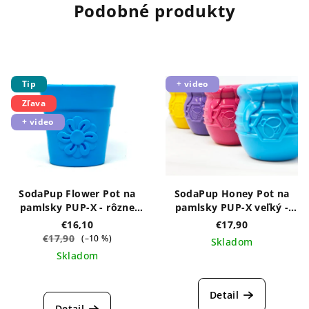
Podobné produkty
Tip
+ video
Zľava
+ video
SodaPup Flower Pot na
SodaPup Honey Pot na
pamlsky PUP-X - rôzne
pamlsky PUP-X veľký -
farby
rôzne farby
€16,10
€17,90
€17,90
(–10 %)
Skladom
Skladom
Priemerné
hodnotenie
produktu
Detail
je
Detail