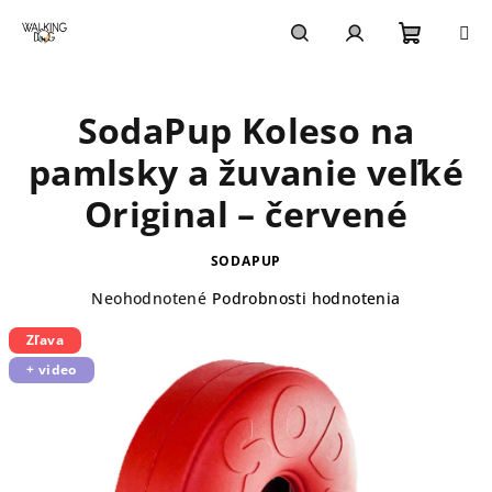
Prejsť
na
obsah
Nákupn
Hľadať
Prihlásenie
SodaPup Koleso na
košík
pamlsky a žuvanie veľké
Original – červené
SODAPUP
Priemerné
Neohodnotené
Podrobnosti hodnotenia
hodnotenie
Zľava
produktu
je
+ video
0,0
z
5
hviezdičiek.