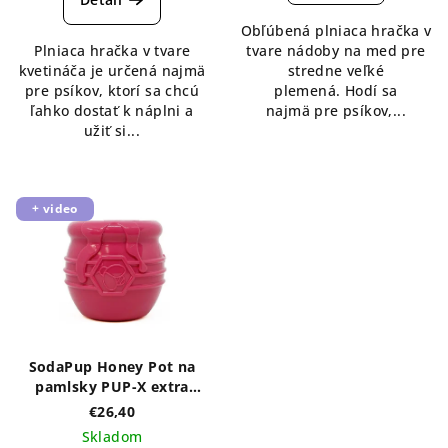
5,0
Obľúbená plniaca hračka v
z
Plniaca hračka v tvare
tvare nádoby na med pre
5
kvetináča je určená najmä
stredne veľké
hviezdičiek.
pre psíkov, ktorí sa chcú
plemená. Hodí sa
ľahko dostať k náplni a
najmä pre psíkov,...
užiť si...
+ video
SodaPup Honey Pot na
pamlsky PUP-X extra
veľký - rôzne farby
€26,40
Skladom