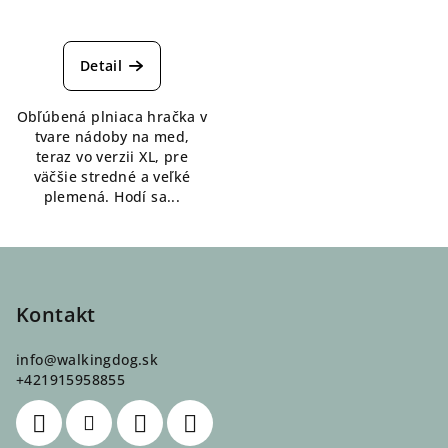
Detail
Obľúbená plniaca hračka v
tvare nádoby na med,
teraz vo verzii XL, pre
väčšie stredné a veľké
plemená. Hodí sa...
Z
á
p
Kontakt
ä
info
@
walkingdog.sk
t
+421915958855
i
e