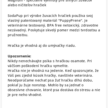
Magnum - špecialne vyvinutý pre silných žuvačov
alebo ničiteľov hračiek
SodaPup pri výrobe žuvacích hračiek používa svoj
vlastný patentovaný materiál "PuppyPrene". Je
veterinárne testovaný, BPA free netoxický, zdravotne
nezávadný. Poskytuje skvelý pomer medzi tvrdosťou a
pružnosťou.
Hračka je vhodná aj do umývačky riadu.
Upozornenie:
Nikdy nenechávajte psíka s hračkou osamote. Pri
väčšom poškodení hračku vymeňte.
Hračka nie je vhodná na jedenie. Keď spozorujete, že
Váš pes zjedol kúsok hračky, navštívte veterinára.
Neodporúčame nechať psa žuť hračku dlhú dobu,
pokiaľ ju žuje nonstop. Mohlo by sa jednať o
obsesívne chovanie, ktoré psa dostáva do stresu a nie
je pre neho vhodné.