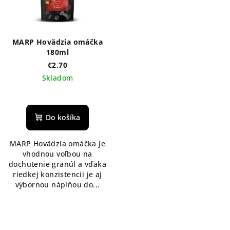
MARP Hovädzia omáčka
180ml
€2,70
Skladom
Do košíka
MARP Hovädzia omáčka je
vhodnou voľbou na
dochutenie granúl a vďaka
riedkej konzistencii je aj
výbornou náplňou do...