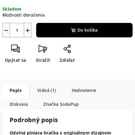
Jednotková
Skladom
cena:
Možnosti doručenia
−
+
Do košíka
Opýtať sa
Strážiť
Zdieľať
Popis
Videá (1)
Hodnotenie
Diskusia
Značka
SodaPup
Podrobný popis
Odolná plniaca hračka s originálnym dizajnom