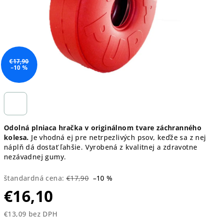
€17,90
–10 %
Odolná plniaca hračka v originálnom tvare záchranného
kolesa.
Je vhodná ej pre netrpezlivých psov, keďže sa z nej
náplň dá dostať ľahšie. Vyrobená z kvalitnej a zdravotne
nezávadnej gumy.
štandardná cena:
€17,90
–10 %
€16,10
€13,09 bez DPH