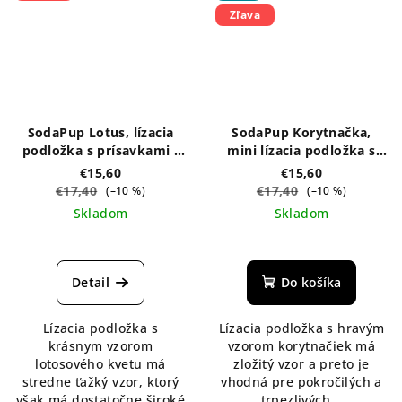
Zľava
SodaPup Lotus, lízacia
SodaPup Korytnačka,
podložka s prísavkami -
mini lízacia podložka s
rôzne farby
prísavkami - modrá
€15,60
€15,60
€17,40
€17,40
(–10 %)
(–10 %)
Skladom
Skladom
Detail
Do košíka
Lízacia podložka s
Lízacia podložka s hravým
krásnym vzorom
vzorom korytnačiek má
lotosového kvetu má
zložitý vzor a preto je
stredne ťažký vzor, ktorý
vhodná pre pokročilých a
však má dostatočne široké
trpezlivých...