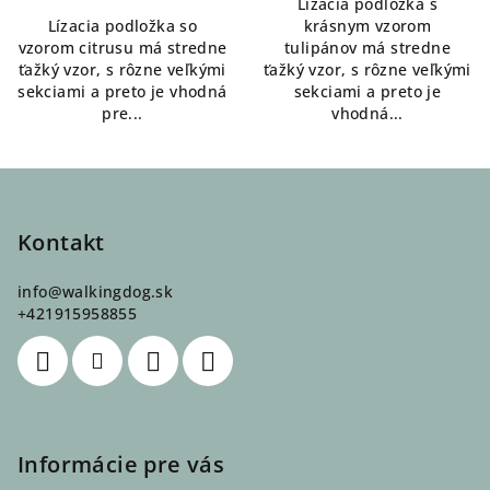
Lízacia podložka s
Lízacia podložka so
krásnym vzorom
vzorom citrusu má stredne
tulipánov má stredne
ťažký vzor, s rôzne veľkými
ťažký vzor, s rôzne veľkými
sekciami a preto je vhodná
sekciami a preto je
pre...
vhodná...
Z
á
p
Kontakt
ä
info
@
walkingdog.sk
t
+421915958855
i
e
Informácie pre vás