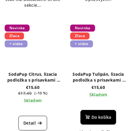
sekcie...
Novinka
Novinka
Zľava
Zľava
+ video
+ video
SodaPup Citrus, lízacia
SodaPup Tulipán, lízacia
podložka s prísavkami -
podložka s prísavkami -
rôzne farby
fialová
€15,60
€15,60
€17,40
(–10 %)
Skladom
Skladom
Do košíka
Detail