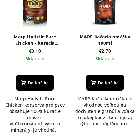
Marp Holistic Pure
MARP Kačacia omáčka
Chicken - kuracia
180ml
konzerva 400g
€3,10
€2,70
Skladom
Skladom
Priemerné
hodnotenie
produktu
Do košíka
Do košíka
je
5,0
Marp Holistic Pure
MARP Kačacia omáčka je
z
Chicken konzerva pre psov
vhodnou voľbou na
5
obsahuje 100% kuracie
dochutenie granúl a vďaka
hviezdičiek.
mäso s
riedkej konzistencii je aj
vnútornosťami, vývar a
výbornou náplňou do...
minerály. Je vhodná...