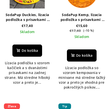
SodaPup Duckies, lízacia
SodaPup Kemp, lízacia
podložka s prísavkami –
podložka s prísavkami -
žltá
oranžová
€17,40
€15,60
€17,40
(–10 %)
Skladom
Skladom
Priemerné
hodnotenie
produktu
Do košíka
je
Do košíka
5,0
Lízacia podložka s vzorom
z
kačičiek a s dvanástimi
Lízacia podložka so
5
prísavkami na zadnej
vzorom kempovania v
hviezdičiek.
strane. Má stredne hlboký
minivane má stredne ťažký
vzor a preto je...
vzor a preto je vhodná pre
pokročilých psíkov,...
Zľava
Tip