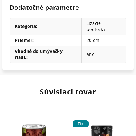
Dodatočné parametre
Lízacie
Kategória
:
podložky
Priemer
:
20 cm
Vhodné do umývačky
áno
riadu
:
Súvisiaci tovar
Tip