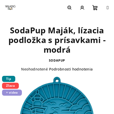
Prejsť
na
obsah
Nákupn
Hľadať
Prihlásenie
SodaPup Maják, lízacia
košík
podložka s prísavkami -
modrá
SODAPUP
Priemerné
Neohodnotené
Podrobnosti hodnotenia
hodnotenie
Tip
produktu
je
Zľava
0,0
+ video
z
5
hviezdičiek.