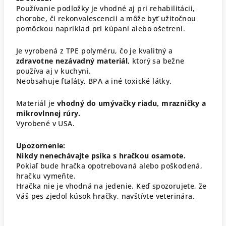
Používanie podložky je vhodné aj pri rehabilitácii,
chorobe, či rekonvalescencii a môže byť užitočnou
pomôckou napríklad pri kúpaní alebo ošetrení.
Je vyrobená z TPE polyméru, čo je kvalitný a
zdravotne nezávadný materiál
, ktorý sa bežne
používa aj v kuchyni.
Neobsahuje ftaláty, BPA a iné toxické látky.
Materiál je
vhodný do umývačky riadu, mrazničky a
mikrovlnnej rúry.
Vyrobené v USA.
Upozornenie:
Nikdy nenechávajte psíka s hračkou osamote.
Pokiaľ bude hračka opotrebovaná alebo poškodená,
hračku vymeňte.
Hračka nie je vhodná na jedenie. Keď spozorujete, že
Váš pes zjedol kúsok hračky, navštívte veterinára.