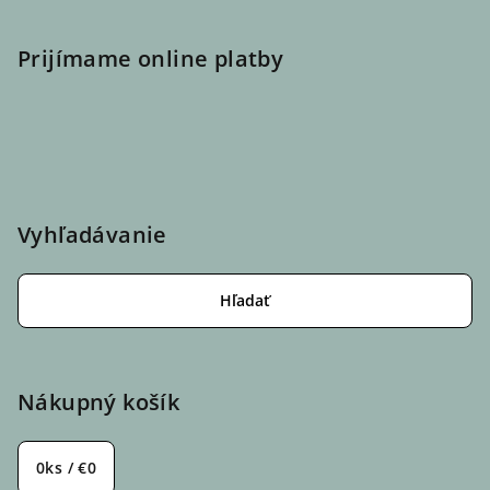
Prijímame online platby
Vyhľadávanie
Hľadať
Nákupný košík
0
ks /
€0