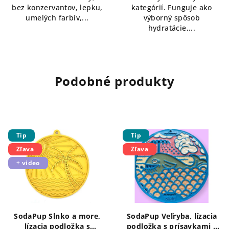
bez konzervantov, lepku,
kategórií. Funguje ako
umelých farbív,...
výborný spôsob
hydratácie,...
Podobné produkty
Tip
Tip
Zľava
Zľava
+ video
SodaPup Slnko a more,
SodaPup Veľryba, lízacia
lízacia podložka s
podložka s prísavkami –