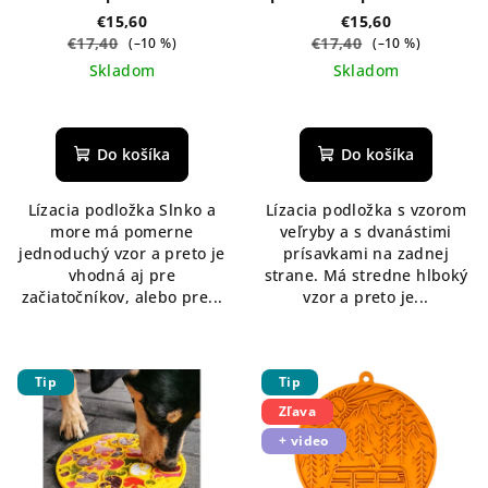
prísavkami - žltá
modrá
€15,60
€15,60
€17,40
€17,40
(–10 %)
(–10 %)
Skladom
Skladom
Do košíka
Do košíka
Lízacia podložka Slnko a
Lízacia podložka s vzorom
more má pomerne
veľryby a s dvanástimi
jednoduchý vzor a preto je
prísavkami na zadnej
vhodná aj pre
strane. Má stredne hlboký
začiatočníkov, alebo pre...
vzor a preto je...
Tip
Tip
Zľava
+ video