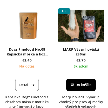
Tip
Dogz Finefood No.08
MARP Vývar hovädzí
Kapsička morka a koza
230ml
100g
€2,40
€2,70
Na dotaz
Skladom
Detail
Do košíka
Kapsička Dogz Finefood s
Marp hovädzí vývar je
obsahom mäsa z moriaka
vhodný pre psov aj mačky
a vnútornosti z kozy,
všetkých vekových