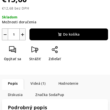
€12,68 bez DPH
Jednotková
Skladom
cena:
Možnosti doručenia
−
+
Do košíka
Opýtať sa
Strážiť
Zdieľať
Popis
Videá (1)
Hodnotenie
Diskusia
Značka
SodaPup
Podrobný popis