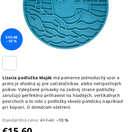
€17,40
–10 %
Lízacia podložka Maják
má pomerne jednoduchý vzor a
preto je vhodná aj pre začiatočníkov, alebo netrpezlivých
psíkov. Vylepšené prísavky na zadnej strane podložky
zaručujú perfektnú priľnavosť na hladkých, vertikálnych
povrchoch a to robí z podložky skvelú pomôcku napríklad
pri kúpaní, či domácom ošetrení.
štandardná cena:
€17,40
–10 %
€15,60