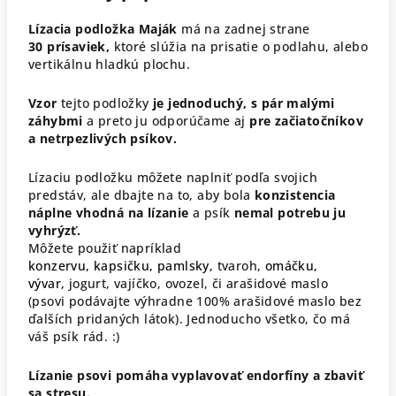
Lízacia podložka Maják
má na zadnej strane
30 prísaviek,
ktoré slúžia na prisatie o podlahu, alebo
vertikálnu hladkú plochu.
Vzor
tejto podložky
je jednoduchý, s pár malými
záhybmi
a preto ju odporúčame aj
pre začiatočníkov
a netrpezlivých psíkov.
Lízaciu podložku môžete naplniť podľa svojich
predstáv, ale dbajte na to, aby bola
konzistencia
náplne vhodná na lízanie
a psík
nemal potrebu ju
vyhrýzť.
Môžete použiť napríklad
konzervu,
kapsičku,
pamlsky,
tvaroh,
omáčku,
vývar,
jogurt, vajíčko, ovozel, či arašidové maslo
(psovi podávajte výhradne 100% arašidové maslo bez
ďalších pridaných látok). Jednoducho všetko, čo má
váš psík rád. :)
Lízanie psovi pomáha vyplavovať endorfíny a zbaviť
sa stresu.