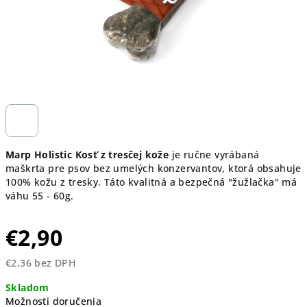
Marp Holistic Kosť z tresčej kože
je ručne vyrábaná
maškrta pre psov bez umelých konzervantov, ktorá obsahuje
100% kožu z tresky. Táto kvalitná a bezpečná "žužlačka" má
váhu 55 - 60g.
€2,90
€2,36 bez DPH
Jednotková
Skladom
cena:
Možnosti doručenia