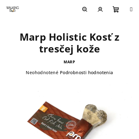
Prejsť
na
obsah
Nákupn
Hľadať
Prihlásenie
Marp Holistic Kosť z
košík
tresčej kože
MARP
Priemerné
Neohodnotené
Podrobnosti hodnotenia
hodnotenie
produktu
je
0,0
z
5
hviezdičiek.