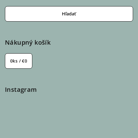
Hľadať
Nákupný košík
0
ks /
€0
Instagram