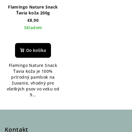
Flamingo Nature Snack
Ťavia koža 200g
€8,90
Skladom
Do košíka
Flamingo Nature Snack
Ťavia koža je 100%
prírodný pamlsok na
žuvanie, vhodný pre
všetkých psov vo veku od
9...
Z
á
p
Kontakt