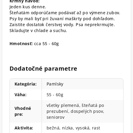
Kŕmny návod:
Jeden kus denne.
Šteňatám odporúčame podávať až po výmene zubov.
Psy by mali byť pri žuvaní maškrty pod dohľadom.
Zaistite dostatok čerstvej vody. Psa neprekrmujte.
Skladujte v chlade a suchu.
Hmotnosť:
cca 55 - 60g
Dodatočné parametre
Kategória
:
Pamlsky
Váha
:
55 - 60g
všetky plemená, šteňatá po
Vhodné
prezubení, dospelých psov,
pre
:
seniorov
Aktivita
:
bežná, nízka, vysoká, rast