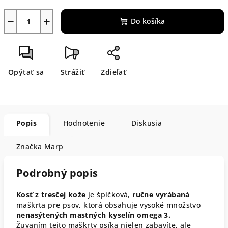
−
+
Do košíka
Opýtať sa
Strážiť
Zdieľať
Popis
Hodnotenie
Diskusia
Značka
Marp
Podrobný popis
Kosť z tresčej kože
je špičková,
ručne vyrábaná
maškrta pre psov, ktorá obsahuje vysoké množstvo
nenasýtených mastných kyselín omega 3.
Žuvaním tejto maškrty psíka nielen zabavíte, ale