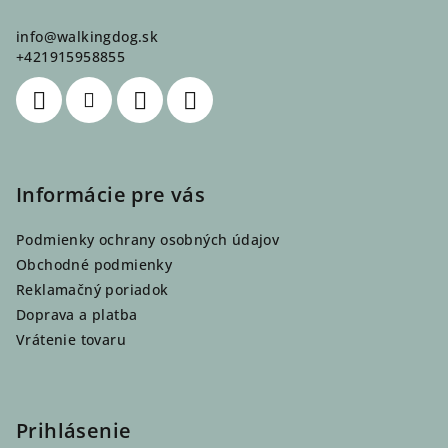
ä
info
@
walkingdog.sk
t
+421915958855
i
e
Informácie pre vás
Podmienky ochrany osobných údajov
Obchodné podmienky
Reklamačný poriadok
Doprava a platba
Vrátenie tovaru
Prihlásenie