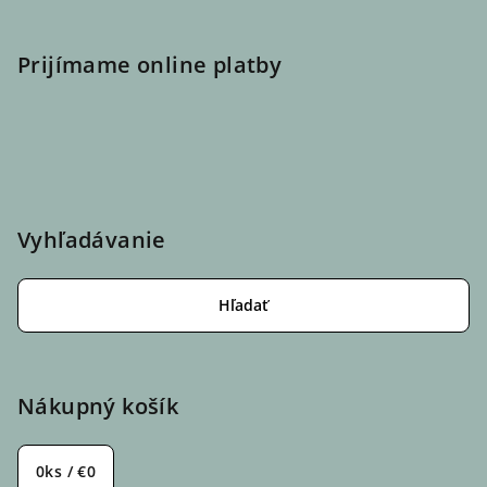
Prijímame online platby
Vyhľadávanie
Hľadať
Nákupný košík
0
ks /
€0