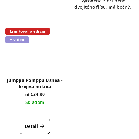
vyrobená z hrubého,
dvojitého flísu, má bočný...
Limitovaná edícia
+ video
Jumppa Pomppa Usnea -
hrejivá mikina
€34,90
od
Skladom
Detail