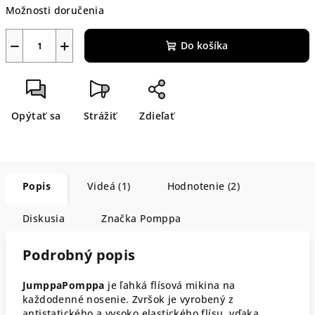
Možnosti doručenia
−
+
Do košíka
Opýtať sa
Strážiť
Zdieľať
Popis
Videá (1)
Hodnotenie (2)
Diskusia
Značka
Pomppa
Podrobný popis
JumppaPomppa
je ľahká flísová mikina na
každodenné nosenie. Zvršok je vyrobený z
antistatického a vysoko elastického flísu, vďaka