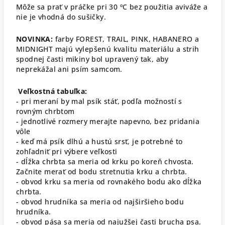
Môže sa prať v práčke pri 30 ºC bez použitia aviváže a
nie je vhodná do sušičky.
NOVINKA:
farby FOREST, TRAIL, PINK, HABANERO a
MIDNIGHT majú vylepšenú kvalitu materiálu a strih
spodnej časti mikiny bol upravený tak, aby
neprekážal ani psím samcom.
Veľkostná tabuľka:
- pri meraní by mal psík stáť, podľa možností s
rovným chrbtom
- jednotlivé rozmery merajte napevno, bez pridania
vôle
- keď má psík dlhú a hustú srsť, je potrebné to
zohľadniť pri výbere veľkosti
- dĺžka chrbta sa meria od krku po koreň chvosta.
Začnite merať od bodu stretnutia krku a chrbta.
- obvod krku sa meria od rovnakého bodu ako dĺžka
chrbta.
- obvod hrudníka sa meria od najširšieho bodu
hrudníka.
- obvod pása sa meria od najužšej časti brucha psa.