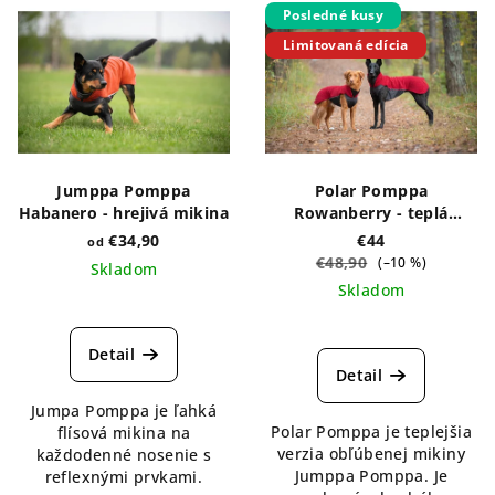
Posledné kusy
Limitovaná edícia
Jumppa Pomppa
Polar Pomppa
Habanero - hrejivá mikina
Rowanberry - teplá
mikina z dvojitého flísu
€34,90
€44
od
€48,90
(–10 %)
Skladom
Skladom
Priemerné
hodnotenie
Detail
produktu
Detail
je
Jumpa Pomppa je ľahká
5,0
Polar Pomppa je teplejšia
flísová mikina na
z
verzia obľúbenej mikiny
každodenné nosenie s
5
Jumppa Pomppa. Je
reflexnými prvkami.
hviezdičiek.