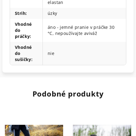
elastan
Strih
:
úzky
Vhodné
áno - jemné pranie v práčke 30
do
°C, nepoužívajte aviváž
práčky
:
Vhodné
do
nie
sušičky
:
Podobné produkty