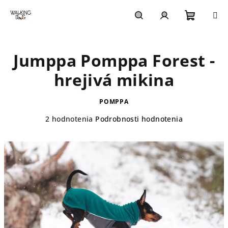
Prejsť
na
obsah
Nákupn
Hľadať
Prihlásenie
Jumppa Pomppa Forest -
košík
hrejivá mikina
POMPPA
Priemerné
2 hodnotenia
Podrobnosti hodnotenia
hodnotenie
produktu
je
5,0
z
5
hviezdičiek.