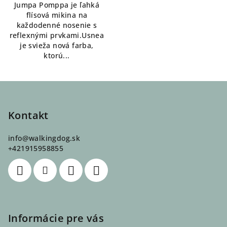
Jumpa Pomppa je ľahká
flísová mikina na
každodenné nosenie s
reflexnými prvkami.Usnea
je svieža nová farba,
ktorú...
Z
á
p
Kontakt
ä
info
@
walkingdog.sk
t
+421915958855
i
e
Informácie pre vás