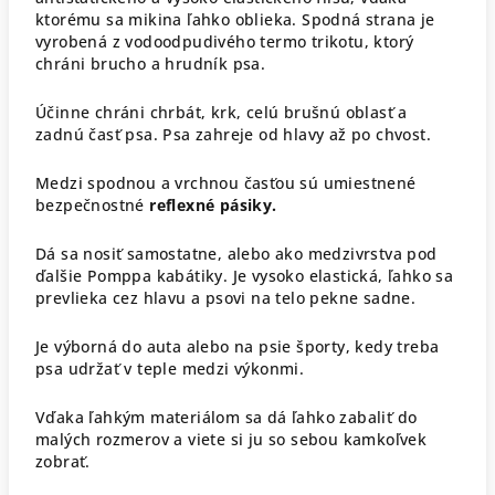
ktorému sa mikina ľahko oblieka. Spodná strana je
vyrobená z vodoodpudivého termo trikotu, ktorý
chráni brucho a hrudník psa.
Účinne chráni chrbát, krk, celú brušnú oblasť a
zadnú časť psa. Psa zahreje od hlavy až po chvost.
Medzi spodnou a vrchnou časťou sú umiestnené
bezpečnostné
reflexné pásiky.
Dá sa nosiť samostatne, alebo ako medzivrstva pod
ďalšie Pomppa kabátiky. Je vysoko elastická, ľahko sa
prevlieka cez hlavu a psovi na telo pekne sadne.
Je výborná do auta alebo na psie športy, kedy treba
psa udržať v teple medzi výkonmi.
Vďaka ľahkým materiálom sa dá ľahko zabaliť do
malých rozmerov a viete si ju so sebou kamkoľvek
zobrať.