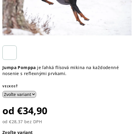
Jumpa Pomppa
je ľahká flísová mikina na každodenné
nosenie s reflexnými prvkami.
VEĽKOSŤ
od
€34,90
od
€28,37
bez DPH
Jednotková
Zvoľte variant
cena: