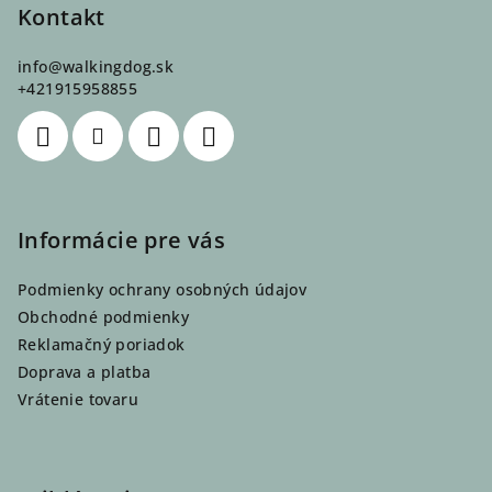
p
Kontakt
ä
info
@
walkingdog.sk
t
+421915958855
i
e
Informácie pre vás
Podmienky ochrany osobných údajov
Obchodné podmienky
Reklamačný poriadok
Doprava a platba
Vrátenie tovaru