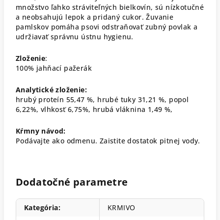
množstvo ľahko stráviteľných bielkovín, sú nízkotučné
a neobsahujú lepok a pridaný cukor. Žuvanie
pamlskov pomáha psovi odstraňovať zubný povlak a
udržiavať správnu ústnu hygienu.
Zloženie
:
100% jahňací pažerák
Analytické zloženie:
hrubý proteín 55,47 %, hrubé tuky 31,21 %, popol
6,22%, vlhkosť 6,75%, hrubá vláknina 1,49 %,
Kŕmny návod:
Podávajte ako odmenu. Zaistite dostatok pitnej vody.
Dodatočné parametre
Kategória
:
KRMIVO