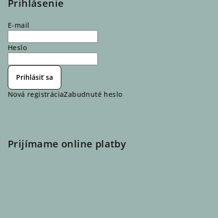
Prihlásenie
E-mail
Heslo
Prihlásiť sa
Nová registrácia
Zabudnuté heslo
Prijímame online platby