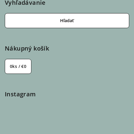
Vyhľadávanie
Hľadať
Nákupný košík
0
ks /
€0
Instagram