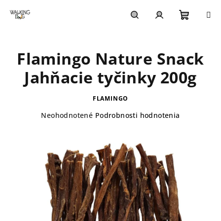
Prejsť
na
obsah
Nákupn
Hľadať
Prihlásenie
Flamingo Nature Snack
košík
Jahňacie tyčinky 200g
FLAMINGO
Priemerné
Neohodnotené
Podrobnosti hodnotenia
hodnotenie
produktu
je
0,0
z
5
hviezdičiek.