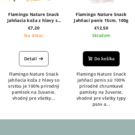
Flamingo Nature Snack
Flamingo Nature Snack
Jahňacia koža z hlavy so
Jahňací penis 15cm, 100g
srsťou 200g
€7,20
€12,50
Na dotaz
Skladom
Detail
Do košíka
Flamingo Nature Snack
Flamingo Nature Snack
jahňacia koža z hlavy so
jahňací penis sú 100%
srsťou je 100% prírodný
prírodné chrumkavé
pamlsok na žuvanie,
pamlsky na žuvanie,
vhodný pre všetky...
vhodné pre všetky typy
psov a...
Z
á